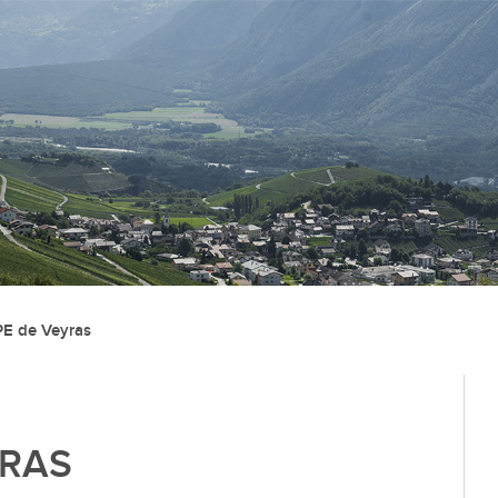
Administration
Vie lo
Autorités
Associat
E de Veyras
Administration communale
Economi
Guichet d’accueil
Ecoles et
l'Enfanc
Finances et fiscalité
Santé et 
Edilité et constructions
YRAS
Vie relig
Travaux publics