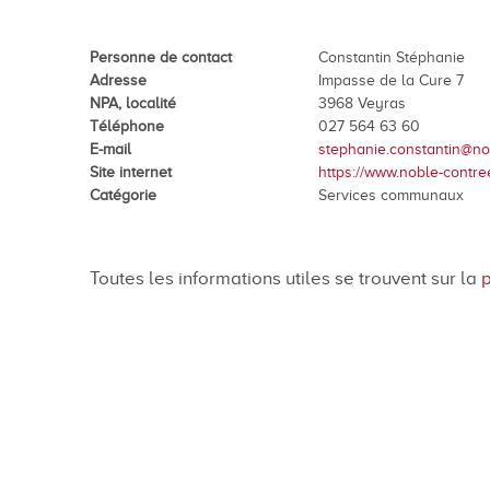
En images
Médias
Personne de contact
Constantin Stéphanie
Adresse
Impasse de la Cure 7
NPA, localité
3968 Veyras
Téléphone
027 564 63 60
E-mail
stephanie.constantin@no
Site internet
https://www.noble-contree
Catégorie
Services communaux
Tourisme et patrimoi
Toutes les informations utiles se trouvent sur la
p
Tourisme
Oenotourisme
Patrimoine
Restauration et hébergement