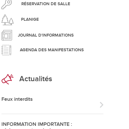
pement durable
RÉSERVATION DE SALLE
PLANIGE
JOURNAL D'INFORMATIONS
AGENDA DES MANIFESTATIONS
que
Actualités
irtuel
 d'ouverture
Feux interdits
phie/SIT
blic
INFORMATION IMPORTANTE :
unicipale et service du feu