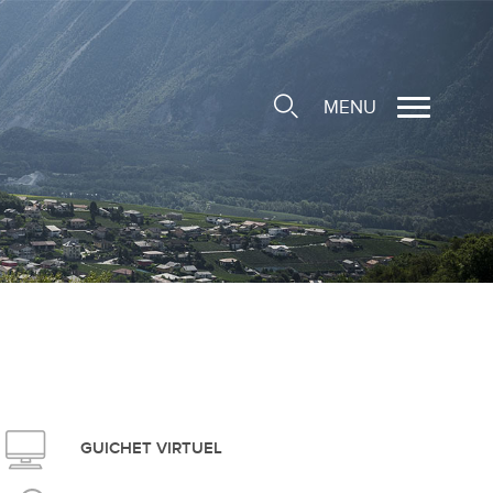
MENU
cale
ions/Sociétés locales
e
 Structure d'Accueil de
e
social
GUICHET VIRTUEL
ieuse