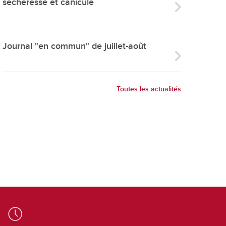
sécheresse et canicule
ries
es
e communal
Journal "en commun" de juillet-août
ion de salles
Toutes les actualités