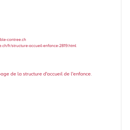
Dévelop
Energie
Votations et élections
Règlements communaux
Formulaires
ble-contree.ch
Police municipale et service du feu
.ch/fr/structure-accueil-enfance-2819.html
Etat-Major de conduite
ne
Culture et loisirs
Prati
age de la structure d'accueil de l'enfance.
Art et Culture
Guichet v
Loisirs
Horaires
Top Events
Cartogra
Agenda des manifestations
Pilier pu
Bibliothèque de Venthône
Police m