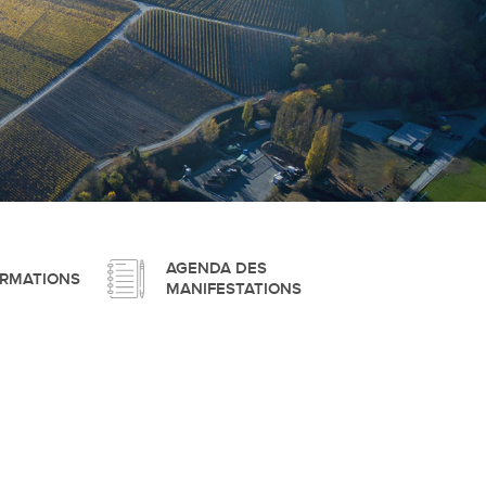
pement durable
que
AGENDA DES
ORMATIONS
MANIFESTATIONS
irtuel
 d'ouverture
phie/SIT
blic
unicipale et service du feu