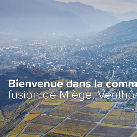
Administration
Vie lo
Autorités
Associat
Administration communale
Economi
Guichet d’accueil
Ecoles et
l'Enfanc
Finances et fiscalité
>
Santé et 
Edilité et constructions
Vie relig
Travaux publics