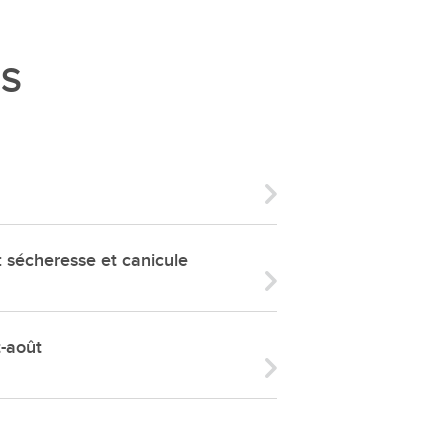
ries
es
ÉS
e communal
ion de salles
écheresse et canicule
t-août