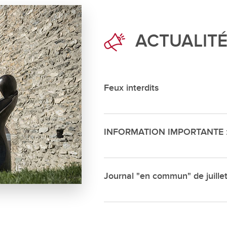
Déchette
Cimetièr
ACTUALIT
Annuair
Réservat
Emplois
Feux interdits
INFORMATION IMPORTANTE : s
Journal "en commun" de juille