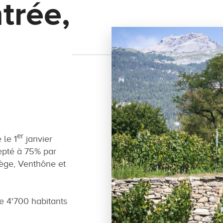
trée,
er
le 1
janvier
epté à 75% par
ège, Venthône et
 4'700 habitants