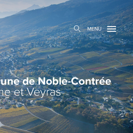
MENU
cale
ions/Sociétés locales
e
 Structure d'Accueil de
e
social
ieuse