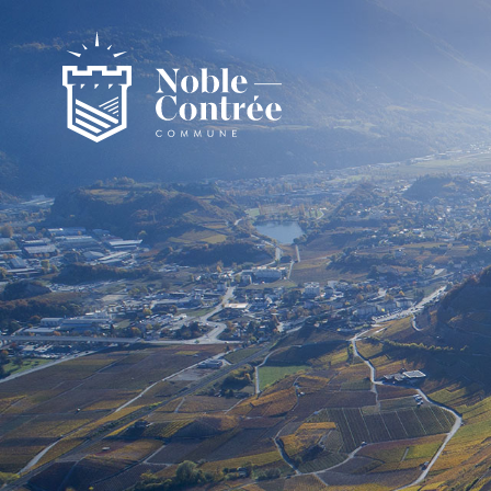
Noble-Contrée
Présentation de la commune
Noble-Contrée en chiffres
Pactes d’amitié
Journal "en commun"
Application mobile
Actualités