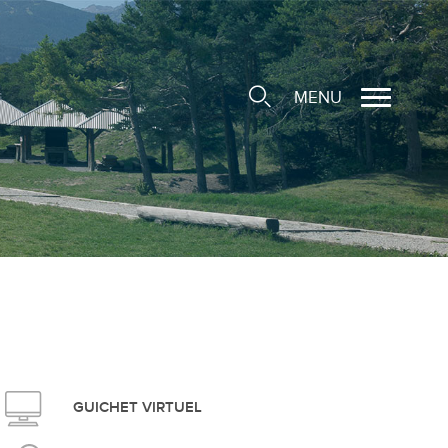
MENU
cale
ions/Sociétés locales
e
 Structure d'Accueil de
e
social
GUICHET VIRTUEL
ieuse