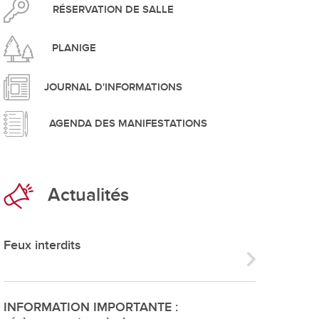
pement durable
RÉSERVATION DE SALLE
PLANIGE
JOURNAL D'INFORMATIONS
AGENDA DES MANIFESTATIONS
que
Actualités
irtuel
 d'ouverture
Feux interdits
phie/SIT
blic
INFORMATION IMPORTANTE :
unicipale et service du feu