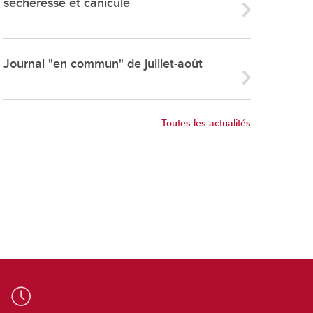
sécheresse et canicule
ries
es
e communal
Journal "en commun" de juillet-août
ion de salles
Toutes les actualités