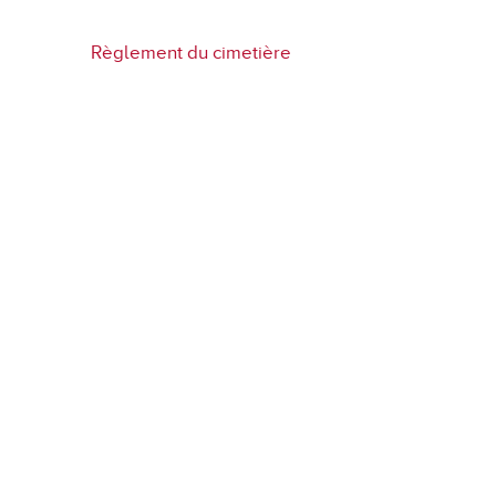
En images
Règlement du cimetière
Médias
Tourisme et patrimoi
Tourisme
Oenotourisme
Patrimoine
Restauration et hébergement