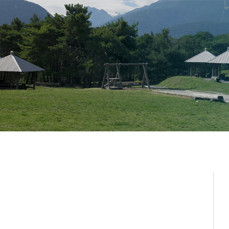
Administration
Vie lo
Autorités
Associat
Administration communale
Economi
Guichet d’accueil
Ecoles et
l'Enfanc
Finances et fiscalité
Santé et 
Edilité et constructions
Vie relig
Travaux publics