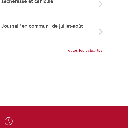
sécheresse et canicule
ries
es
e communal
Journal "en commun" de juillet-août
ion de salles
Toutes les actualités