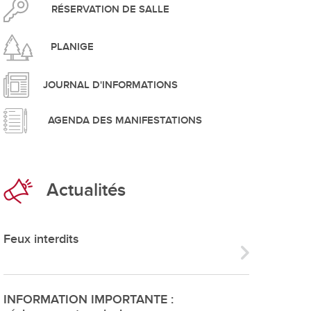
pement durable
RÉSERVATION DE SALLE
PLANIGE
JOURNAL D'INFORMATIONS
AGENDA DES MANIFESTATIONS
que
Actualités
irtuel
 d'ouverture
Feux interdits
phie/SIT
blic
INFORMATION IMPORTANTE :
unicipale et service du feu