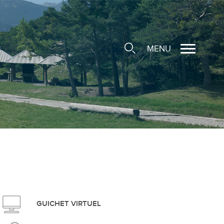
MENU
cale
ions/Sociétés locales
e
 Structure d'Accueil de
e
social
GUICHET VIRTUEL
ieuse