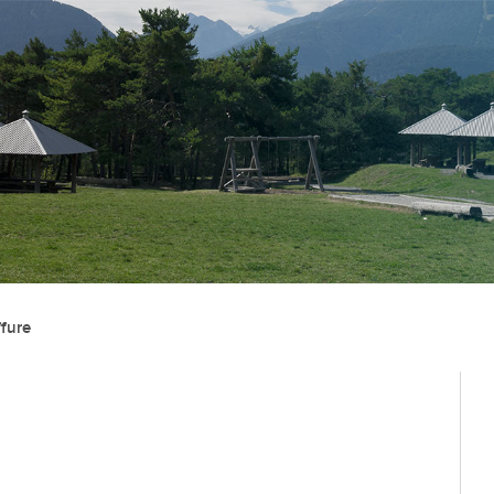
Administration
Vie lo
Autorités
Associat
fure
Administration communale
Economi
Guichet d’accueil
Ecoles et
l'Enfanc
Finances et fiscalité
Santé et 
Edilité et constructions
Vie relig
Travaux publics