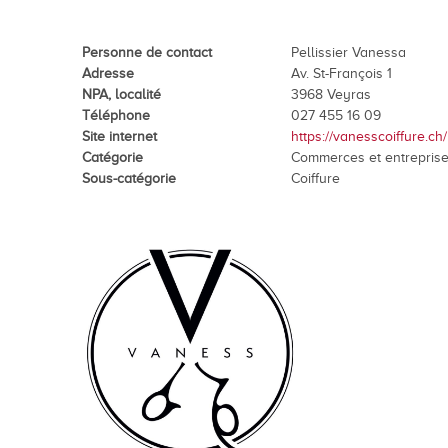
En images
Médias
Personne de contact
Pellissier Vanessa
Adresse
Av. St-François 1
NPA, localité
3968 Veyras
Téléphone
027 455 16 09
Site internet
https://vanesscoiffure.ch/
Catégorie
Commerces et entrepris
Sous-catégorie
Coiffure
Tourisme et patrimoi
Tourisme
Oenotourisme
Patrimoine
Restauration et hébergement