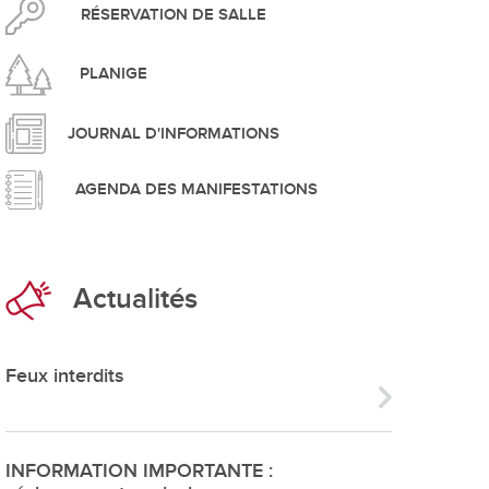
pement durable
RÉSERVATION DE SALLE
PLANIGE
JOURNAL D'INFORMATIONS
AGENDA DES MANIFESTATIONS
que
Actualités
irtuel
 d'ouverture
Feux interdits
phie/SIT
blic
INFORMATION IMPORTANTE :
unicipale et service du feu