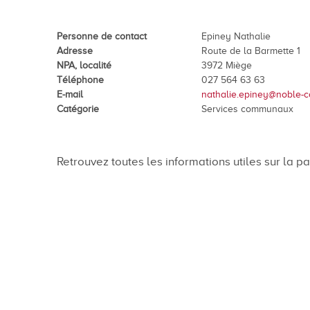
En images
Médias
Personne de contact
Epiney Nathalie
Adresse
Route de la Barmette 1
NPA, localité
3972 Miège
Téléphone
027 564 63 63
E-mail
nathalie.epiney@noble-c
Catégorie
Services communaux
Retrouvez toutes les informations utiles sur la pa
Tourisme et patrimoi
Tourisme
Oenotourisme
Patrimoine
Restauration et hébergement