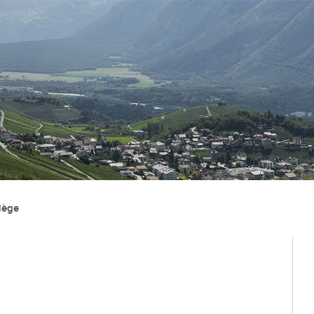
Administration
Vie lo
Autorités
Associat
iège
Administration communale
Economi
Guichet d’accueil
Ecoles et
l'Enfanc
Finances et fiscalité
Santé et 
Edilité et constructions
Vie relig
Travaux publics