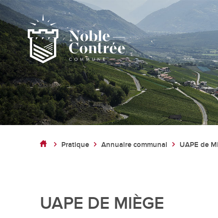
Noble-Contrée
Présentation de la commune
Pratique
Annuaire communal
UAPE de M
Noble-Contrée en chiffres
Pactes d’amitié
Journal "en commun"
Application mobile
UAPE DE MIÈGE
Actualités