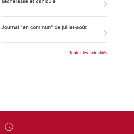
sécheresse et canicule
ries
es
e communal
Journal "en commun" de juillet-août
ion de salles
Toutes les actualités