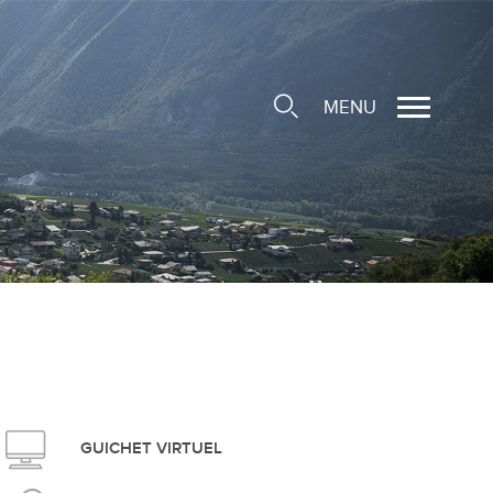
MENU
cale
ions/Sociétés locales
e
 Structure d'Accueil de
e
social
GUICHET VIRTUEL
ieuse