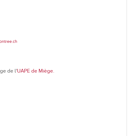
Dévelop
Energie
Votations et élections
Règlements communaux
Formulaires
ontree.ch
Police municipale et service du feu
Etat-Major de conduite
ge de l'
UAPE de Miège.
ne
Culture et loisirs
Prati
Art et Culture
Guichet v
Loisirs
Horaires
Top Events
Cartogra
Agenda des manifestations
Pilier pu
Bibliothèque de Venthône
Police m