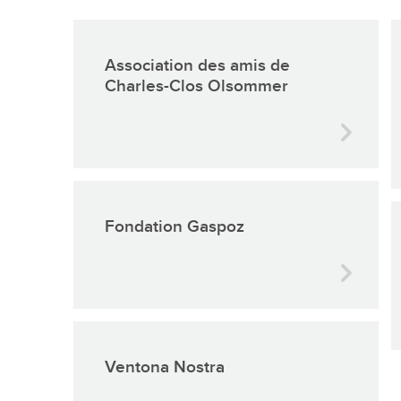
En images
Médias
Association des amis de
Charles-Clos Olsommer
Tourisme et patrimoi
Fondation Gaspoz
Tourisme
Oenotourisme
Patrimoine
Restauration et hébergement
Ventona Nostra