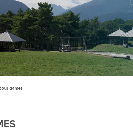
Administration
Vie lo
Autorités
Associat
pour dames
Administration communale
Economi
Guichet d’accueil
Ecoles et
l'Enfanc
Finances et fiscalité
Santé et 
Edilité et constructions
MES
Vie relig
Travaux publics