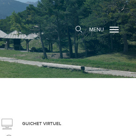
MENU
cale
ions/Sociétés locales
e
 Structure d'Accueil de
e
social
GUICHET VIRTUEL
ieuse