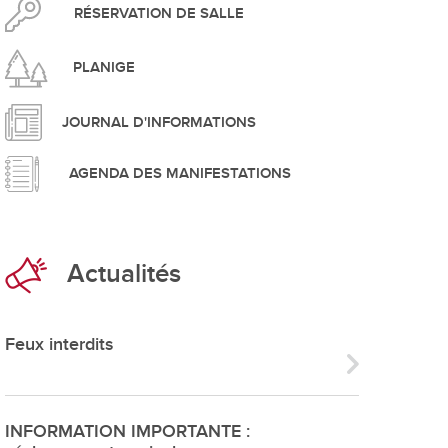
pement durable
RÉSERVATION DE SALLE
PLANIGE
JOURNAL D'INFORMATIONS
AGENDA DES MANIFESTATIONS
que
Actualités
irtuel
 d'ouverture
Feux interdits
phie/SIT
blic
INFORMATION IMPORTANTE :
unicipale et service du feu