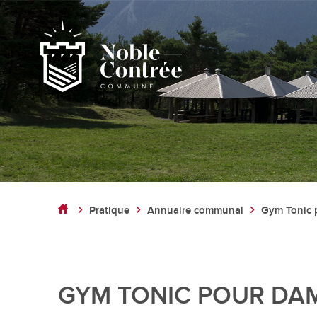
Noble-Contrée
Présentation de la commune
Pratique
Annuaire communal
Gym Tonic 
Noble-Contrée en chiffres
Pactes d’amitié
Journal "en commun"
Application mobile
GYM TONIC POUR DA
Actualités