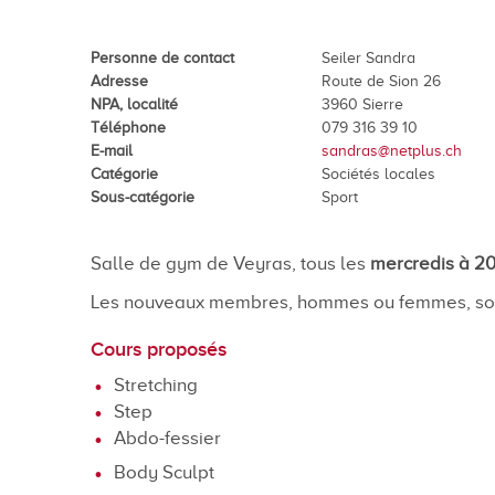
En images
Médias
Personne de contact
Seiler Sandra
Adresse
Route de Sion 26
NPA, localité
3960 Sierre
Téléphone
079 316 39 10
E-mail
sandras@netplus.ch
Catégorie
Sociétés locales
Sous-catégorie
Sport
Salle de gym de Veyras, tous les
mercredis à 2
Tourisme et patrimoi
Les nouveaux membres, hommes ou femmes, sont
Tourisme
Cours proposés
Oenotourisme
Stretching
Patrimoine
Step
Abdo-fessier
Restauration et hébergement
Body Sculpt