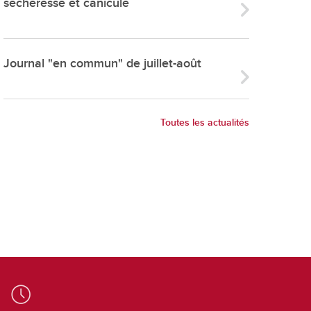
sécheresse et canicule
ries
es
e communal
Journal "en commun" de juillet-août
ion de salles
Toutes les actualités