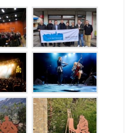
Dévelop
Energie
Votations et élections
Règlements communaux
Formulaires
Police municipale et service du feu
Etat-Major de conduite
ne
Culture et loisirs
Prati
Art et Culture
Guichet v
Loisirs
Horaires
Top Events
Cartogra
Agenda des manifestations
Pilier pu
Bibliothèque de Venthône
Police m