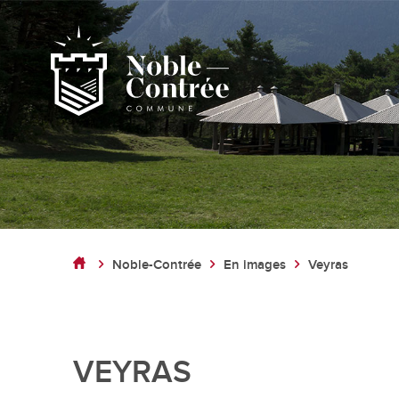
Noble-Contrée
Présentation de la commune
Noble-Contrée
En images
Veyras
Noble-Contrée en chiffres
Pactes d’amitié
Journal "en commun"
Application mobile
VEYRAS
Actualités