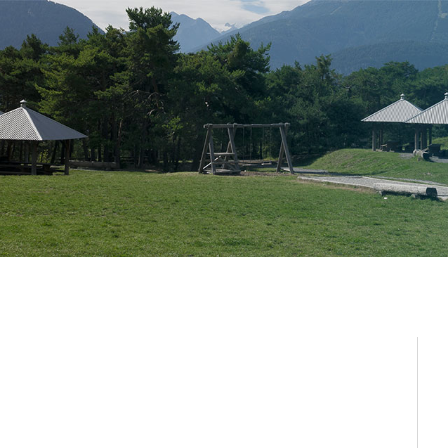
Administration
Vie lo
Autorités
Associat
Administration communale
Economi
Guichet d’accueil
Ecoles et
l'Enfanc
Finances et fiscalité
Santé et 
Edilité et constructions
Vie relig
Travaux publics