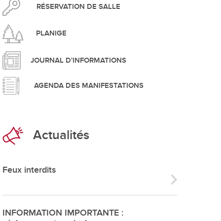
pement durable
RÉSERVATION DE SALLE
PLANIGE
JOURNAL D'INFORMATIONS
AGENDA DES MANIFESTATIONS
que
Actualités
irtuel
 d'ouverture
Feux interdits
phie/SIT
blic
INFORMATION IMPORTANTE :
unicipale et service du feu