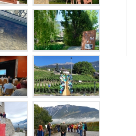
Déchette
Cimetièr
Annuair
Réservat
Emplois