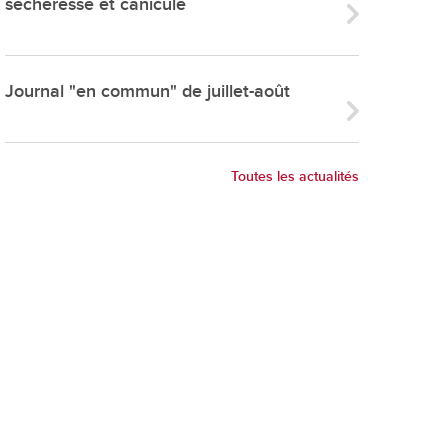
sécheresse et canicule
ries
es
e communal
Journal "en commun" de juillet-août
ion de salles
Toutes les actualités