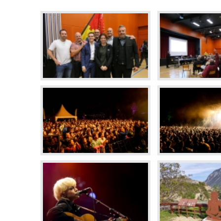
En images
Médias
Tourisme et patrimoi
Tourisme
Oenotourisme
Patrimoine
Restauration et hébergement