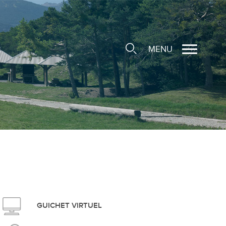
MENU
cale
ions/Sociétés locales
e
 Structure d'Accueil de
e
social
GUICHET VIRTUEL
ieuse