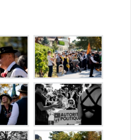
Dévelop
Energie
Votations et élections
Règlements communaux
Formulaires
Police municipale et service du feu
Etat-Major de conduite
ne
Culture et loisirs
Prati
Art et Culture
Guichet v
Loisirs
Horaires
Top Events
Cartogra
Agenda des manifestations
Pilier pu
Bibliothèque de Venthône
Police m