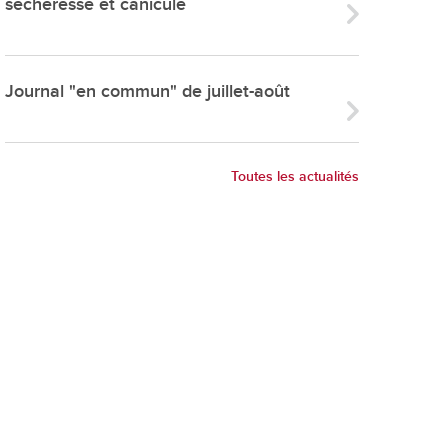
sécheresse et canicule
ries
es
e communal
Journal "en commun" de juillet-août
ion de salles
Toutes les actualités