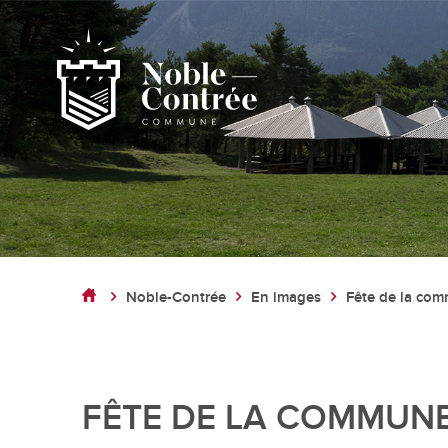
Noble-Contrée
Présentation de la commune
Noble-Contrée
En images
Fête de la com
Noble-Contrée en chiffres
Pactes d’amitié
Journal "en commun"
Application mobile
FÊTE DE LA COMMUNE 
Actualités