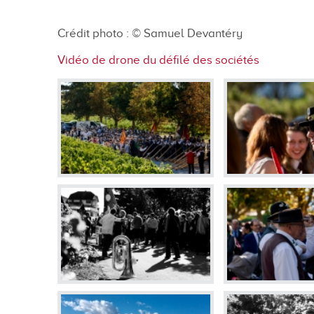
En images
Crédit photo :
© Samuel Devantéry
Médias
Vidéo de drone du défilé des sociétés
Tourisme et patrimoi
Tourisme
Oenotourisme
Patrimoine
Restauration et hébergement