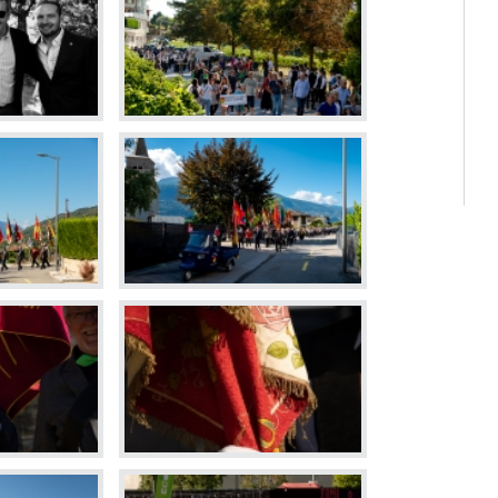
Déchette
Cimetièr
Annuair
Réservat
Emplois