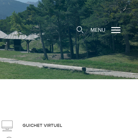
MENU
cale
ions/Sociétés locales
e
 Structure d'Accueil de
e
social
GUICHET VIRTUEL
ieuse