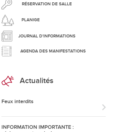
pement durable
RÉSERVATION DE SALLE
PLANIGE
JOURNAL D'INFORMATIONS
AGENDA DES MANIFESTATIONS
que
Actualités
irtuel
 d'ouverture
Feux interdits
phie/SIT
blic
INFORMATION IMPORTANTE :
unicipale et service du feu