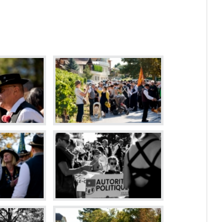
Dévelop
Energie
Votations et élections
Règlements communaux
Formulaires
Police municipale et service du feu
Etat-Major de conduite
ne
Culture et loisirs
Prati
Art et Culture
Guichet v
Loisirs
Horaires
Top Events
Cartogra
Agenda des manifestations
Pilier pu
Bibliothèque de Venthône
Police m