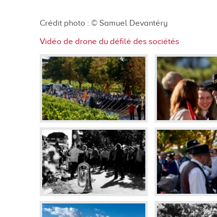
En images
Crédit photo :
© Samuel Devantéry
Médias
Vidéo de drone du défilé des sociétés
Tourisme et patrimoi
Tourisme
Oenotourisme
Patrimoine
Restauration et hébergement