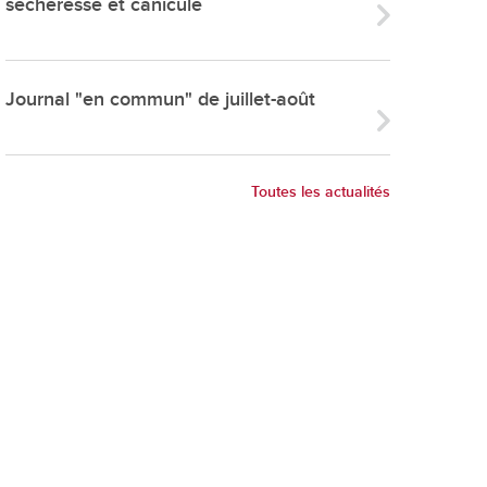
sécheresse et canicule
ries
es
e communal
Journal "en commun" de juillet-août
ion de salles
Toutes les actualités