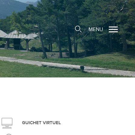
MENU
cale
ions/Sociétés locales
e
 Structure d'Accueil de
e
social
GUICHET VIRTUEL
ieuse