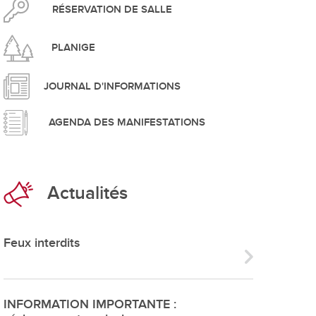
pement durable
RÉSERVATION DE SALLE
PLANIGE
JOURNAL D'INFORMATIONS
AGENDA DES MANIFESTATIONS
que
Actualités
irtuel
 d'ouverture
Feux interdits
phie/SIT
blic
INFORMATION IMPORTANTE :
unicipale et service du feu