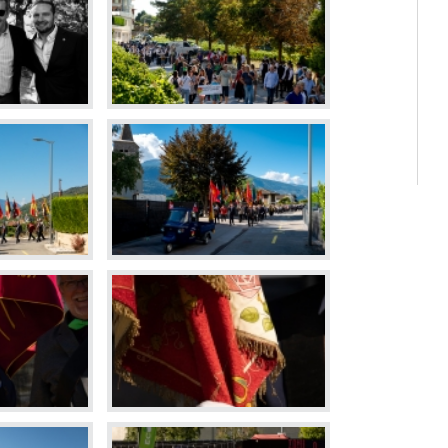
Déchette
Cimetièr
Annuair
Réservat
Emplois