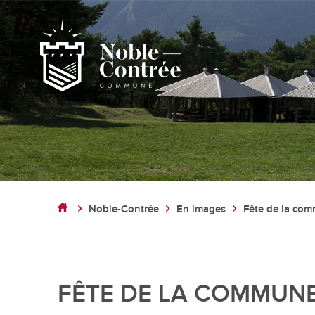
Noble-Contrée
Présentation de la commune
Noble-Contrée
En images
Fête de la com
Noble-Contrée en chiffres
Pactes d’amitié
Journal "en commun"
Application mobile
FÊTE DE LA COMMUNE 
Actualités