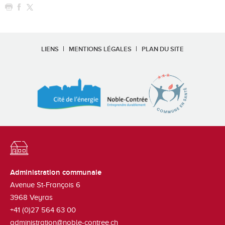
LIENS
MENTIONS LÉGALES
PLAN DU SITE
Administration communale
Avenue St-François 6
3968
Veyras
+41 (0)27 564 63 00
administration@noble-contree.ch