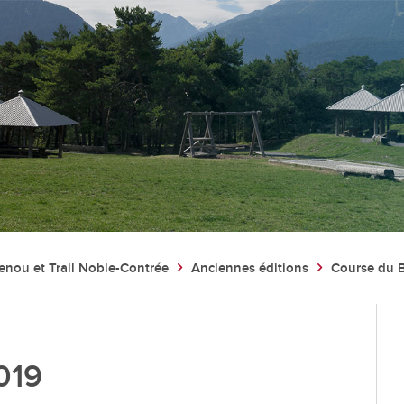
Administration
Vie lo
Autorités
Associat
enou et Trail Noble-Contrée
Anciennes éditions
Course du 
Administration communale
Economi
Guichet d’accueil
Ecoles et
l'Enfanc
Finances et fiscalité
Santé et 
Edilité et constructions
019
Vie relig
Travaux publics