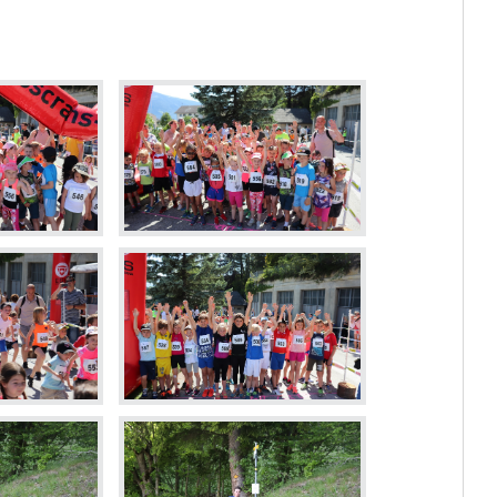
Dévelop
Energie
Votations et élections
Règlements communaux
Formulaires
Police municipale et service du feu
Etat-Major de conduite
ne
Culture et loisirs
Prati
Art et Culture
Guichet v
Loisirs
Horaires
Top Events
Cartogra
Agenda des manifestations
Pilier pu
Bibliothèque de Venthône
Police m