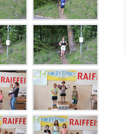
Déchette
Cimetièr
Annuair
Réservat
Emplois