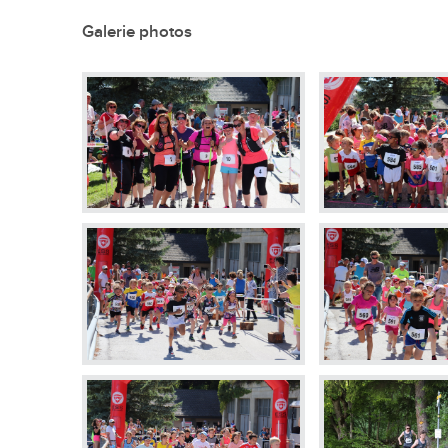
En images
Galerie photos
Médias
Tourisme et patrimoi
Tourisme
Oenotourisme
Patrimoine
Restauration et hébergement