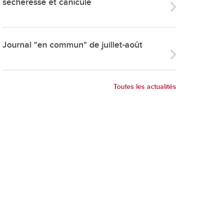
sécheresse et canicule
ries
es
e communal
Journal "en commun" de juillet-août
ion de salles
Toutes les actualités