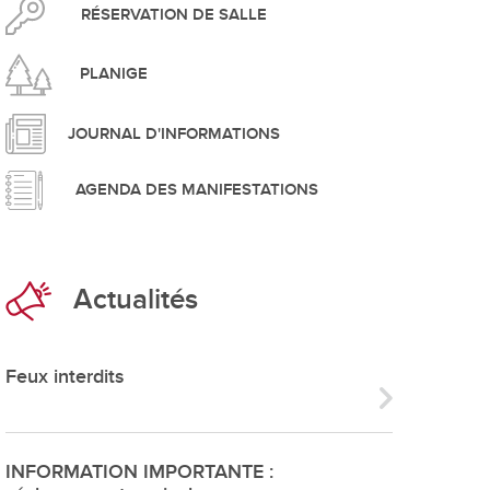
pement durable
RÉSERVATION DE SALLE
PLANIGE
JOURNAL D'INFORMATIONS
AGENDA DES MANIFESTATIONS
que
Actualités
irtuel
 d'ouverture
Feux interdits
phie/SIT
blic
INFORMATION IMPORTANTE :
unicipale et service du feu