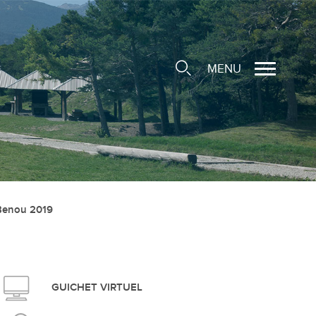
MENU
cale
ions/Sociétés locales
Benou 2019
e
 Structure d'Accueil de
e
social
GUICHET VIRTUEL
ieuse