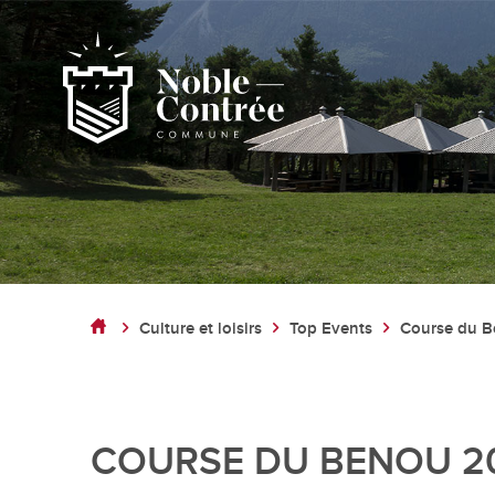
Noble-Contrée
Présentation de la commune
Culture et loisirs
Top Events
Course du B
Noble-Contrée en chiffres
Pactes d’amitié
Journal "en commun"
Application mobile
COURSE DU BENOU 2
Actualités