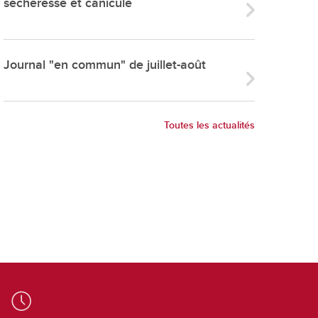
sécheresse et canicule
ries
es
e communal
Journal "en commun" de juillet-août
ion de salles
Toutes les actualités