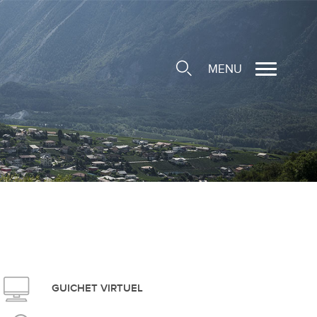
MENU
cale
ions/Sociétés locales
e
 Structure d'Accueil de
e
social
GUICHET VIRTUEL
ieuse