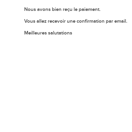
En images
Nous avons bien reçu le paiement.
Médias
Vous allez recevoir une confirmation par email.
Meilleures salutations
Tourisme et patrimoi
Tourisme
Oenotourisme
Patrimoine
Restauration et hébergement