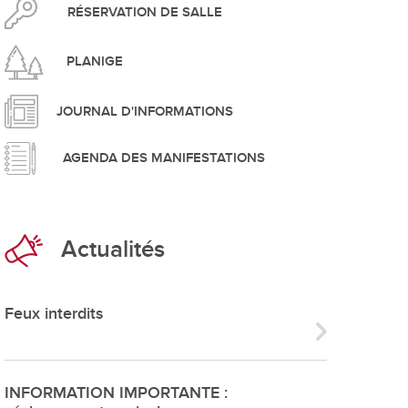
pement durable
RÉSERVATION DE SALLE
PLANIGE
JOURNAL D'INFORMATIONS
AGENDA DES MANIFESTATIONS
que
Actualités
irtuel
 d'ouverture
Feux interdits
phie/SIT
blic
INFORMATION IMPORTANTE :
unicipale et service du feu