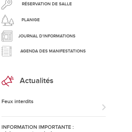
pement durable
RÉSERVATION DE SALLE
PLANIGE
JOURNAL D'INFORMATIONS
AGENDA DES MANIFESTATIONS
que
Actualités
irtuel
 d'ouverture
Feux interdits
phie/SIT
blic
INFORMATION IMPORTANTE :
unicipale et service du feu