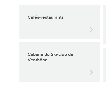
En images
Médias
Cafés-restaurants
Cabane du Ski-club de
Tourisme et patrimoi
Venthône
Tourisme
Oenotourisme
Patrimoine
Restauration et hébergement