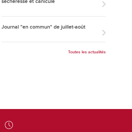
sécheresse et canicule
ries
es
e communal
Journal "en commun" de juillet-août
ion de salles
Toutes les actualités