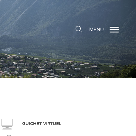
MENU
cale
ions/Sociétés locales
e
 Structure d'Accueil de
e
social
GUICHET VIRTUEL
ieuse