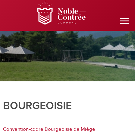
BOURGEOISIE
Convention-cadre Bourgeoisie de Miège