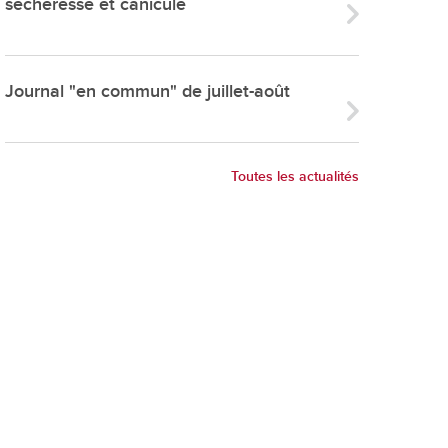
sécheresse et canicule
ries
es
e communal
Journal "en commun" de juillet-août
ion de salles
Toutes les actualités