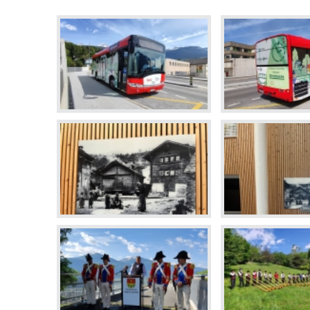
En images
Médias
Tourisme et patrimoi
Tourisme
Oenotourisme
Patrimoine
Restauration et hébergement