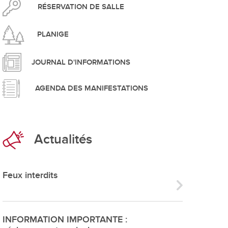
pement durable
RÉSERVATION DE SALLE
PLANIGE
JOURNAL D'INFORMATIONS
AGENDA DES MANIFESTATIONS
que
Actualités
irtuel
 d'ouverture
Feux interdits
phie/SIT
blic
INFORMATION IMPORTANTE :
unicipale et service du feu