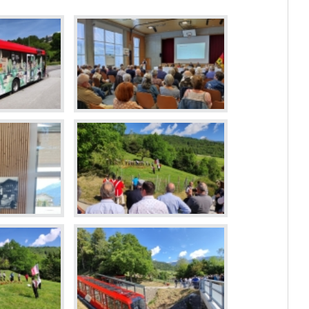
Dévelop
Energie
Votations et élections
Règlements communaux
Formulaires
Police municipale et service du feu
Etat-Major de conduite
ne
Culture et loisirs
Prati
Art et Culture
Guichet v
Loisirs
Horaires
Top Events
Cartogra
Agenda des manifestations
Pilier pu
Bibliothèque de Venthône
Police m