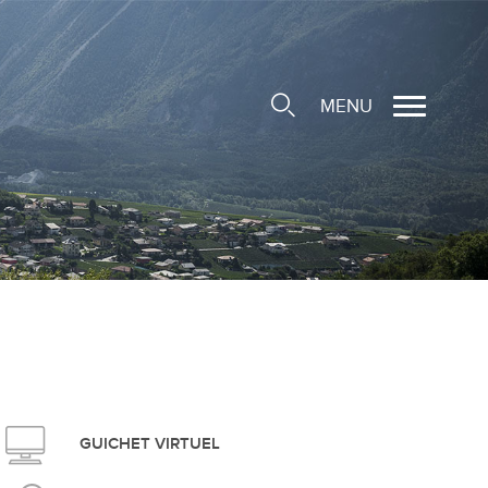
MENU
cale
ions/Sociétés locales
e
 Structure d'Accueil de
e
social
GUICHET VIRTUEL
ieuse