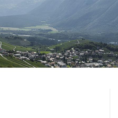
Administration
Vie lo
Autorités
Associat
Administration communale
Economi
Guichet d’accueil
Ecoles et
l'Enfanc
Finances et fiscalité
Santé et 
Edilité et constructions
Vie relig
Travaux publics