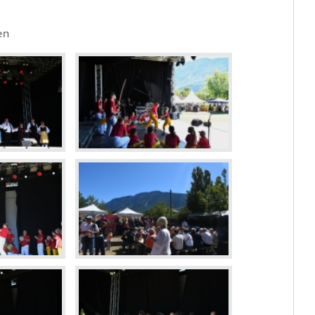
Dévelop
Energie
en
Votations et élections
Règlements communaux
Formulaires
Police municipale et service du feu
Etat-Major de conduite
ne
Culture et loisirs
Prati
Art et Culture
Guichet v
Loisirs
Horaires
Top Events
Cartogra
Agenda des manifestations
Pilier pu
Bibliothèque de Venthône
Police m