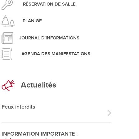
pement durable
RÉSERVATION DE SALLE
PLANIGE
JOURNAL D'INFORMATIONS
AGENDA DES MANIFESTATIONS
que
Actualités
irtuel
 d'ouverture
Feux interdits
phie/SIT
blic
INFORMATION IMPORTANTE :
unicipale et service du feu