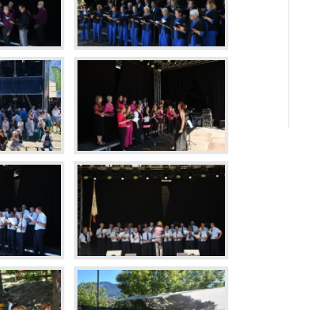
Déchette
Cimetièr
Annuair
Réservat
Emplois