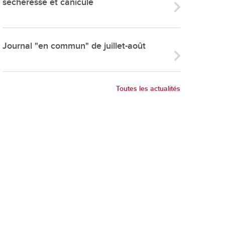
sécheresse et canicule
ries
es
e communal
Journal "en commun" de juillet-août
ion de salles
Toutes les actualités