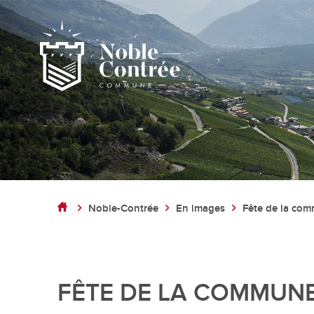
Noble-Contrée
Présentation de la commune
Noble-Contrée
En images
Fête de la co
Noble-Contrée en chiffres
Pactes d’amitié
Journal "en commun"
Application mobile
FÊTE DE LA COMMUNE 
Actualités