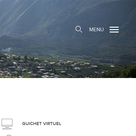
MENU
cale
ions/Sociétés locales
e
 Structure d'Accueil de
e
social
GUICHET VIRTUEL
ieuse