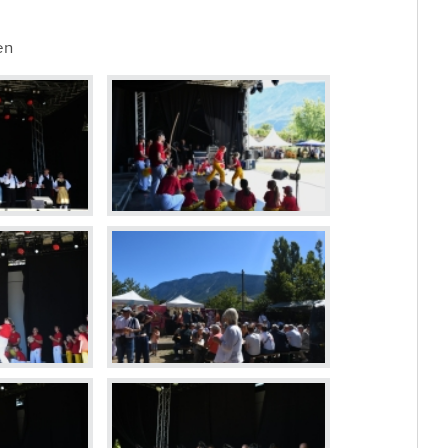
Dévelop
Energie
en
Votations et élections
Règlements communaux
Formulaires
Police municipale et service du feu
Etat-Major de conduite
ne
Culture et loisirs
Prati
Art et Culture
Guichet v
Loisirs
Horaires
Top Events
Cartogra
Agenda des manifestations
Pilier pu
Bibliothèque de Venthône
Police m