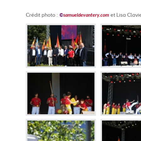
En images
Crédit photo :
et Lisa Clavi
Médias
©
samueldevantery.com
Tourisme et patrimoi
Tourisme
Oenotourisme
Patrimoine
Restauration et hébergement