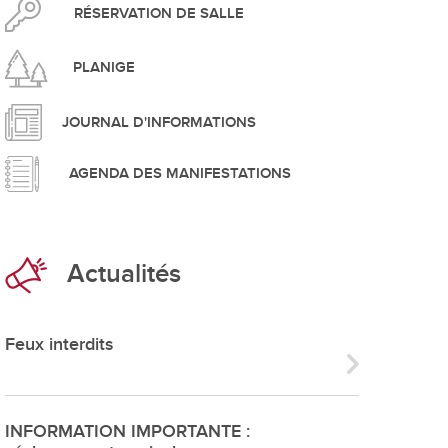
pement durable
RÉSERVATION DE SALLE
PLANIGE
JOURNAL D'INFORMATIONS
AGENDA DES MANIFESTATIONS
que
Actualités
irtuel
 d'ouverture
Feux interdits
phie/SIT
blic
INFORMATION IMPORTANTE :
unicipale et service du feu