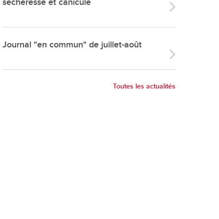
sécheresse et canicule
ries
es
e communal
Journal "en commun" de juillet-août
ion de salles
Toutes les actualités