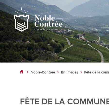
Noble-Contrée
Présentation de la commune
Noble-Contrée
En images
Fête de la co
Noble-Contrée en chiffres
Pactes d’amitié
Journal "en commun"
Application mobile
FÊTE DE LA COMMUNE 
Actualités