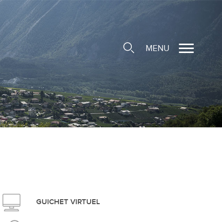
MENU
cale
ions/Sociétés locales
e
 Structure d'Accueil de
e
social
GUICHET VIRTUEL
ieuse