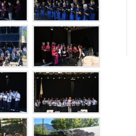
Déchette
Cimetièr
Annuair
Réservat
Emplois