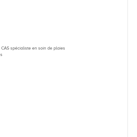
Dévelop
Energie
Votations et élections
Règlements communaux
Formulaires
Police municipale et service du feu
 CAS spécialiste en soin de plaies
es
Etat-Major de conduite
ne
Culture et loisirs
Prati
Art et Culture
Guichet v
Loisirs
Horaires
Top Events
Cartogra
Agenda des manifestations
Pilier pu
Bibliothèque de Venthône
Police m