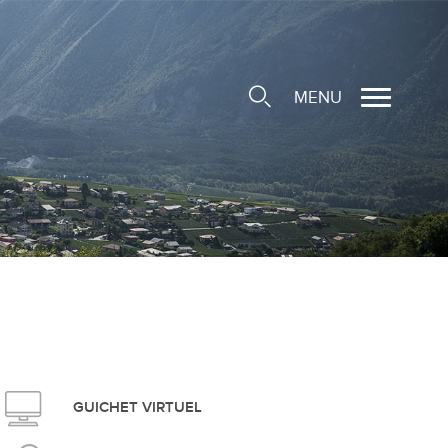
MENU
cale
ions/Sociétés locales
e
 Structure d'Accueil de
e
social
GUICHET VIRTUEL
ieuse