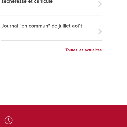
sécheresse et canicule
ries
es
e communal
Journal "en commun" de juillet-août
ion de salles
Toutes les actualités