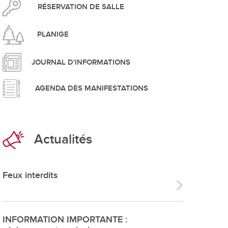
pement durable
RÉSERVATION DE SALLE
PLANIGE
JOURNAL D'INFORMATIONS
AGENDA DES MANIFESTATIONS
que
Actualités
irtuel
 d'ouverture
Feux interdits
phie/SIT
blic
INFORMATION IMPORTANTE :
unicipale et service du feu