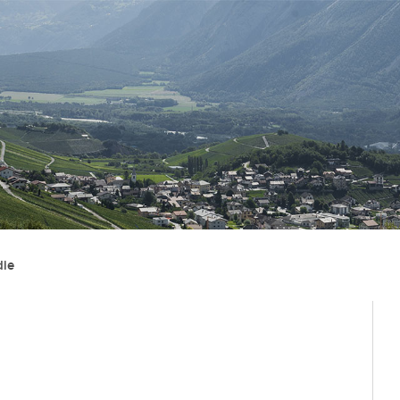
Administration
Vie lo
Autorités
Associat
die
Administration communale
Economi
Guichet d’accueil
Ecoles et
l'Enfanc
Finances et fiscalité
Santé et 
Edilité et constructions
Vie relig
Travaux publics