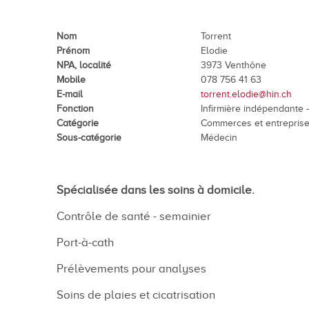
En images
Médias
Nom
Torrent
Prénom
Elodie
NPA, localité
3973 Venthône
Mobile
078 756 41 63
E-mail
torrent.elodie@hin.ch
Fonction
Infirmière indépendante -
Catégorie
Commerces et entrepris
Sous-catégorie
Médecin
Tourisme et patrimoi
Spécialisée dans les soins à domicile.
Tourisme
Contrôle de santé - semainier
Oenotourisme
Port-à-cath
Patrimoine
Prélèvements pour analyses
Restauration et hébergement
Soins de plaies et cicatrisation