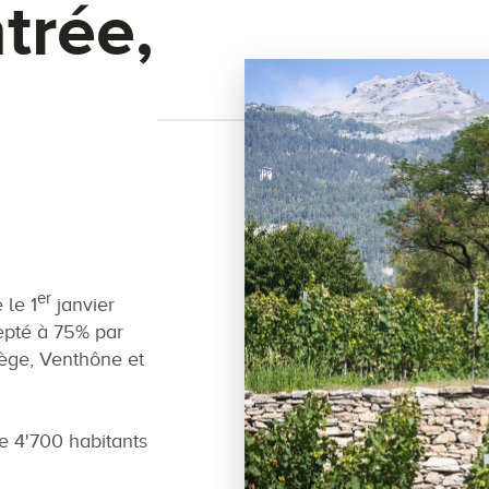
trée,
er
le 1
janvier
epté à 75% par
ège, Venthône et
 4'700 habitants