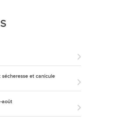
ries
es
ÉS
e communal
ion de salles
écheresse et canicule
t-août