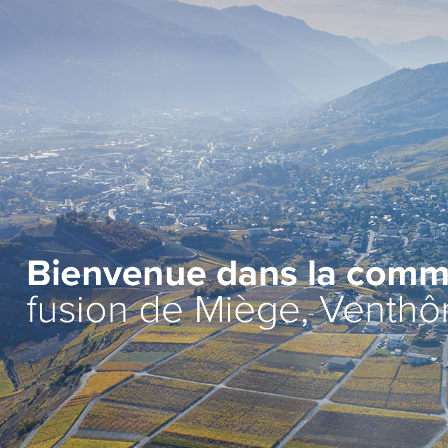
Administration
Vie lo
Autorités
Associat
Administration communale
Economi
Guichet d’accueil
Ecoles et
l'Enfanc
Finances et fiscalité
>
Santé et 
Edilité et constructions
Vie relig
Travaux publics