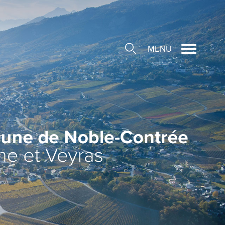
MENU
cale
ions/Sociétés locales
e
 Structure d'Accueil de
e
social
ieuse