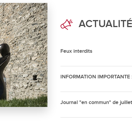
Déchette
Cimetièr
ACTUALIT
Annuair
Réservat
Emplois
Feux interdits
INFORMATION IMPORTANTE : s
Journal "en commun" de juille