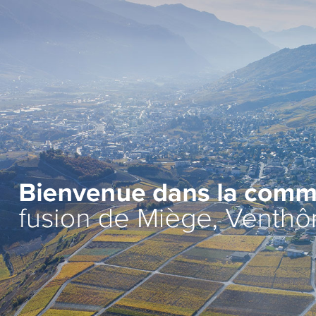
Administration
Vie lo
Autorités
Associat
Administration communale
Economi
Guichet d’accueil
Ecoles et
l'Enfanc
Finances et fiscalité
>
Santé et 
Edilité et constructions
Vie relig
Travaux publics