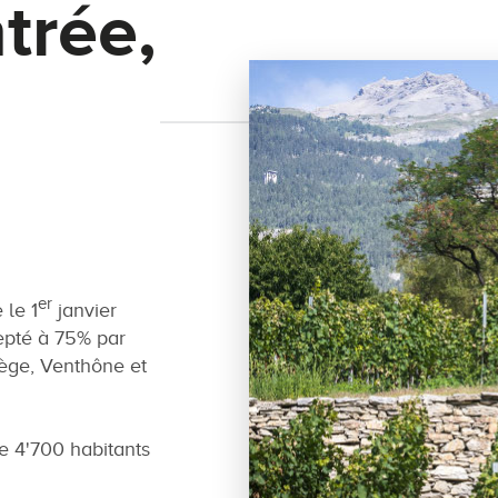
trée,
er
le 1
janvier
epté à 75% par
ège, Venthône et
 4'700 habitants