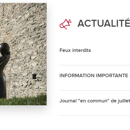
Déchette
Cimetièr
ACTUALIT
Annuair
Réservat
Emplois
Feux interdits
INFORMATION IMPORTANTE : s
Journal "en commun" de juille