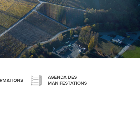
pement durable
que
AGENDA DES
ORMATIONS
MANIFESTATIONS
irtuel
 d'ouverture
phie/SIT
blic
unicipale et service du feu