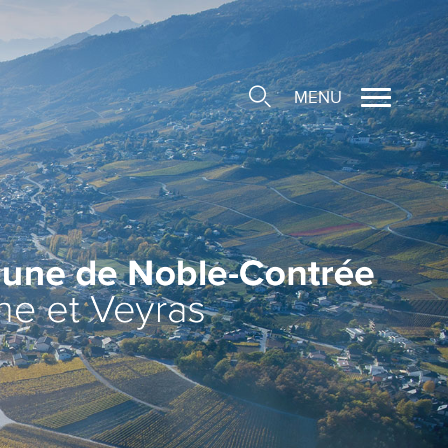
MENU
cale
ions/Sociétés locales
e
 Structure d'Accueil de
e
social
ieuse