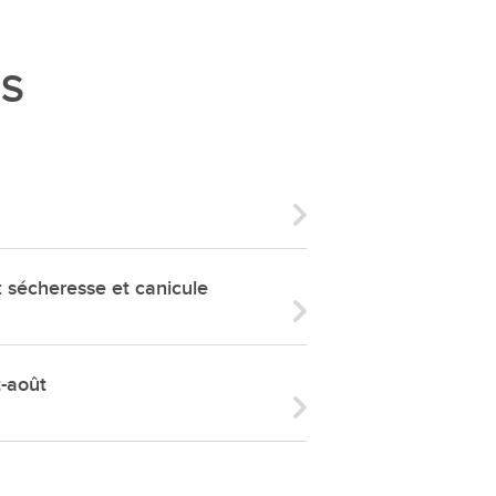
ries
es
ÉS
e communal
ion de salles
écheresse et canicule
t-août