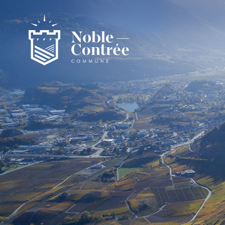
Noble-Contrée
Présentation de la commune
Noble-Contrée en chiffres
Pactes d’amitié
Journal "en commun"
Application mobile
Actualités