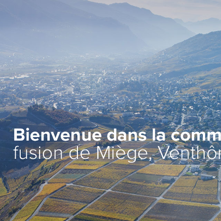
Administration
Vie lo
Autorités
Associat
Administration communale
Economi
Guichet d’accueil
Ecoles et
l'Enfanc
Finances et fiscalité
>
Santé et 
Edilité et constructions
Vie relig
Travaux publics