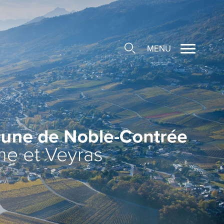
MENU
cale
ions/Sociétés locales
e
 Structure d'Accueil de
e
social
ieuse