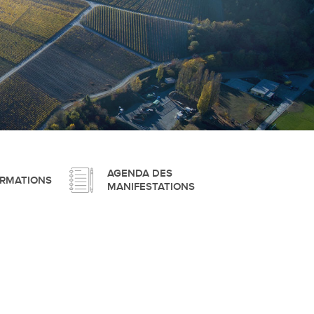
pement durable
que
AGENDA DES
ORMATIONS
MANIFESTATIONS
irtuel
 d'ouverture
phie/SIT
blic
unicipale et service du feu