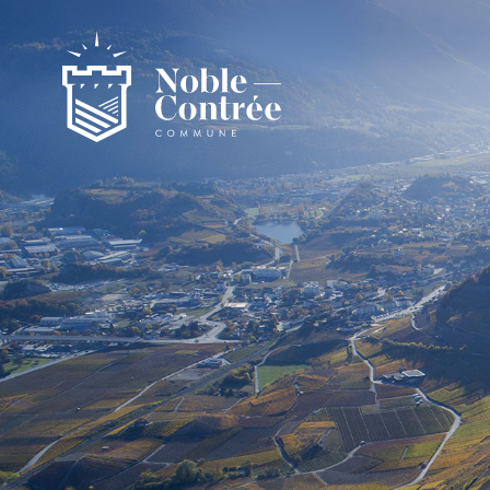
Noble-Contrée
Présentation de la commune
Noble-Contrée en chiffres
Pactes d’amitié
Journal "en commun"
Application mobile
Actualités