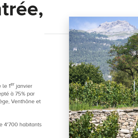
trée,
er
le 1
janvier
epté à 75% par
ège, Venthône et
 4'700 habitants