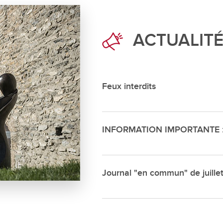
Déchette
Cimetièr
ACTUALIT
Annuair
Réservat
Emplois
Feux interdits
INFORMATION IMPORTANTE : s
Journal "en commun" de juille