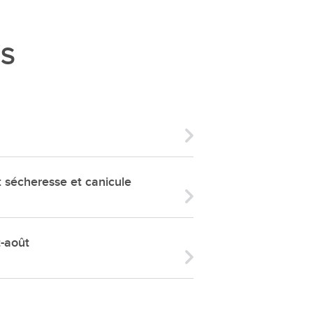
ries
es
ÉS
e communal
ion de salles
écheresse et canicule
t-août