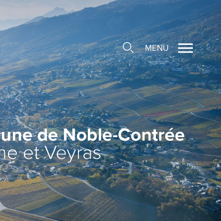
MENU
cale
ions/Sociétés locales
e
 Structure d'Accueil de
e
social
ieuse