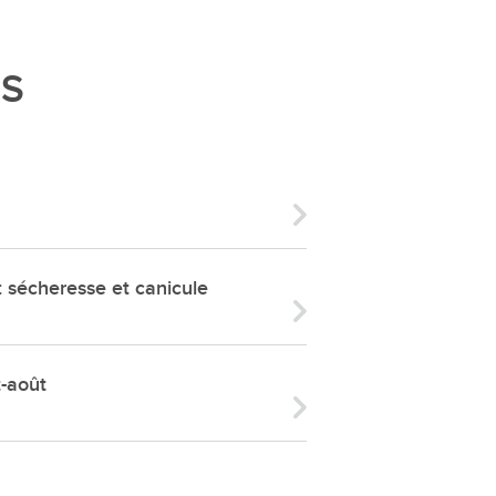
ries
es
ÉS
e communal
ion de salles
écheresse et canicule
t-août