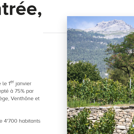
trée,
er
le 1
janvier
epté à 75% par
ège, Venthône et
 4'700 habitants