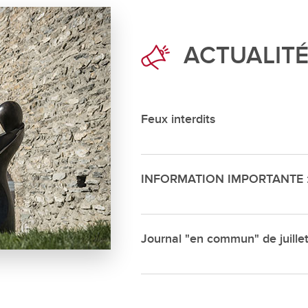
Déchette
Cimetièr
ACTUALIT
Annuair
Réservat
Emplois
Feux interdits
INFORMATION IMPORTANTE : s
Journal "en commun" de juille