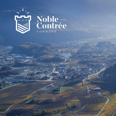
Noble-Contrée
Présentation de la commune
Noble-Contrée en chiffres
Pactes d’amitié
Journal "en commun"
Application mobile
Actualités