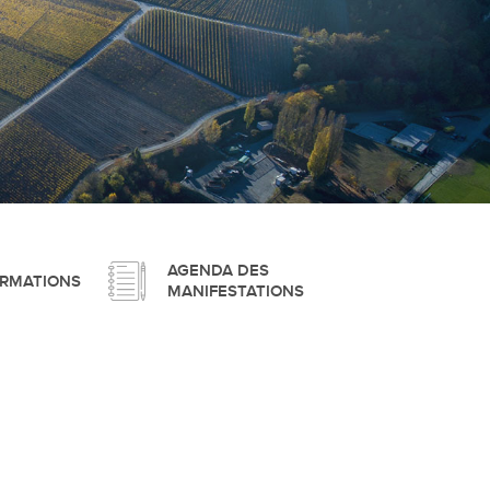
pement durable
que
AGENDA DES
ORMATIONS
MANIFESTATIONS
irtuel
 d'ouverture
phie/SIT
blic
unicipale et service du feu