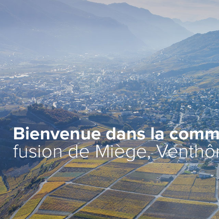
Administration
Vie lo
Autorités
Associat
Administration communale
Economi
Guichet d’accueil
Ecoles et
l'Enfanc
Finances et fiscalité
>
Santé et 
Edilité et constructions
Vie relig
Travaux publics