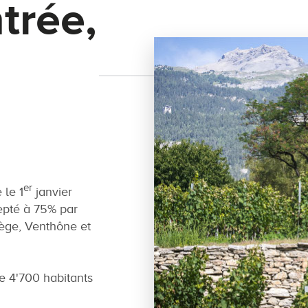
trée,
er
le 1
janvier
epté à 75% par
ège, Venthône et
 4'700 habitants