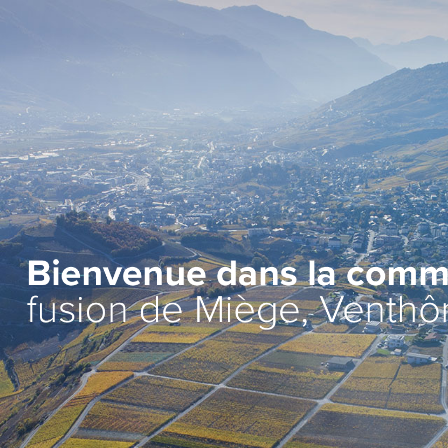
Administration
Vie lo
Autorités
Associat
Administration communale
Economi
Guichet d’accueil
Ecoles et
l'Enfanc
Finances et fiscalité
>
Santé et 
Edilité et constructions
Vie relig
Travaux publics