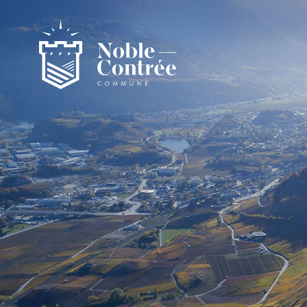
Noble-Contrée
Présentation de la commune
Noble-Contrée en chiffres
Pactes d’amitié
Journal "en commun"
Application mobile
Actualités