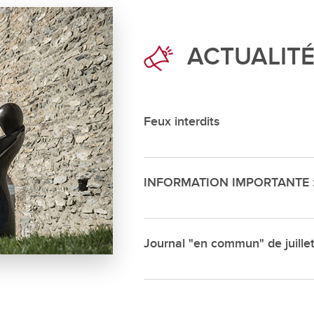
Déchette
Cimetièr
ACTUALIT
Annuair
Réservat
Emplois
Feux interdits
INFORMATION IMPORTANTE : s
Journal "en commun" de juille