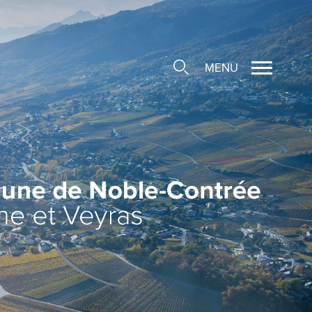
MENU
cale
ions/Sociétés locales
e
 Structure d'Accueil de
e
social
ieuse