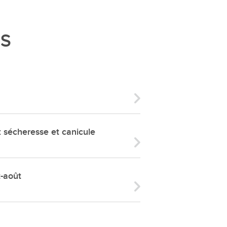
ries
es
ÉS
e communal
ion de salles
écheresse et canicule
t-août