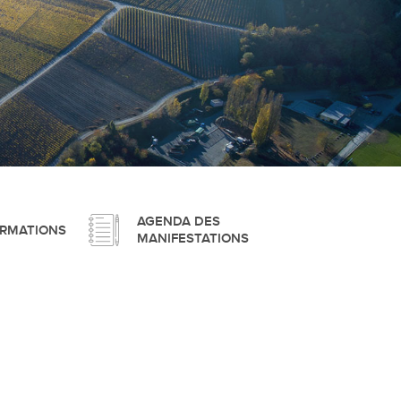
pement durable
que
AGENDA DES
ORMATIONS
MANIFESTATIONS
irtuel
 d'ouverture
phie/SIT
blic
unicipale et service du feu