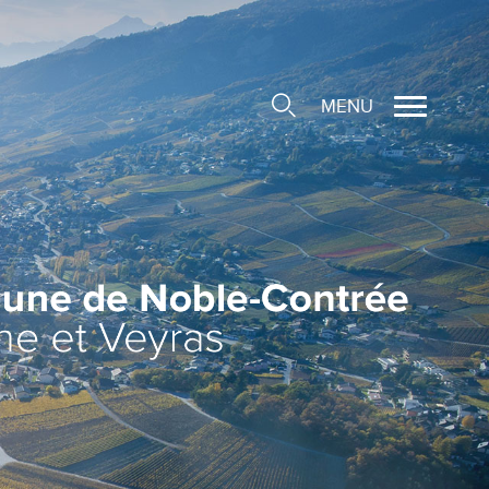
MENU
cale
ions/Sociétés locales
e
 Structure d'Accueil de
e
social
ieuse