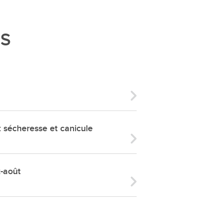
ries
es
ÉS
e communal
ion de salles
écheresse et canicule
t-août