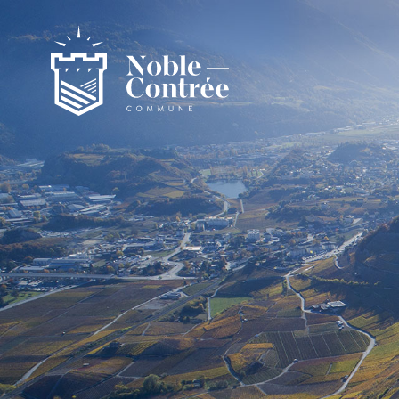
Noble-Contrée
Présentation de la commune
Noble-Contrée en chiffres
Pactes d’amitié
Journal "en commun"
Application mobile
Actualités