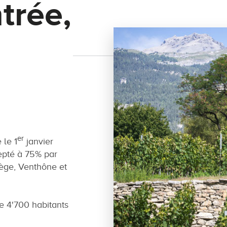
trée,
er
le 1
janvier
epté à 75% par
ège, Venthône et
 4'700 habitants