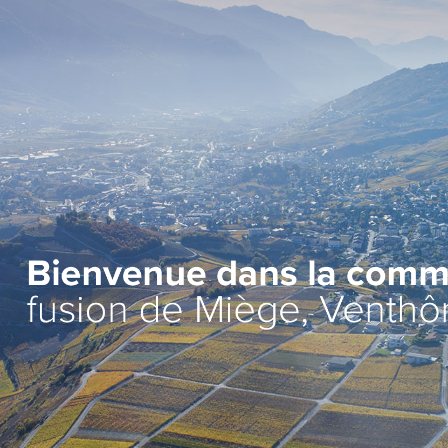
Administration
Vie lo
Autorités
Associat
Administration communale
Economi
Guichet d’accueil
Ecoles et
l'Enfanc
Finances et fiscalité
>
Santé et 
Edilité et constructions
Vie relig
Travaux publics