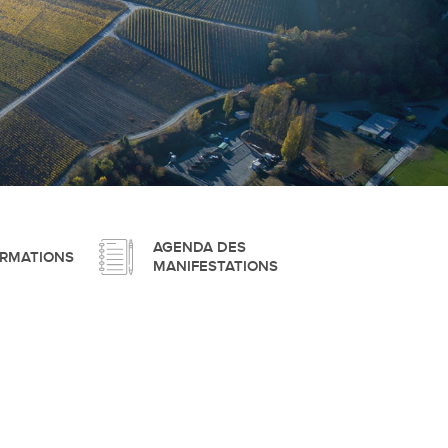
pement durable
que
AGENDA DES
ORMATIONS
MANIFESTATIONS
irtuel
 d'ouverture
phie/SIT
blic
unicipale et service du feu