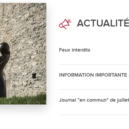
Déchette
Cimetièr
ACTUALIT
Annuair
Réservat
Emplois
Feux interdits
INFORMATION IMPORTANTE : s
Journal "en commun" de juille