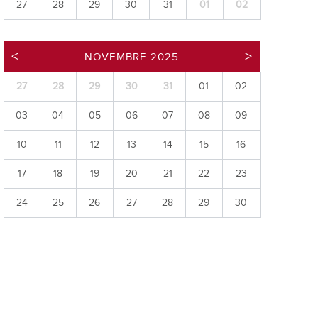
27
28
29
30
31
01
02
ries
es
NOVEMBRE 2025
e communal
ion de salles
27
28
29
30
31
01
02
03
04
05
06
07
08
09
10
11
12
13
14
15
16
17
18
19
20
21
22
23
24
25
26
27
28
29
30