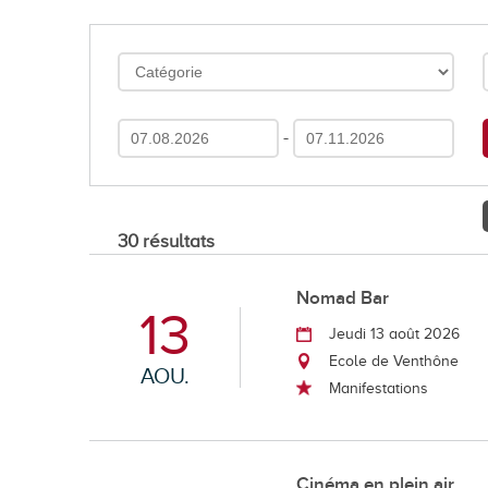
En images
Médias
-
30 résultats
Tourisme et patrimoi
Nomad Bar
13
Tourisme
Jeudi 13 août 2026
Oenotourisme
Ecole de Venthône
AOU.
Manifestations
Patrimoine
Restauration et hébergement
Cinéma en plein air