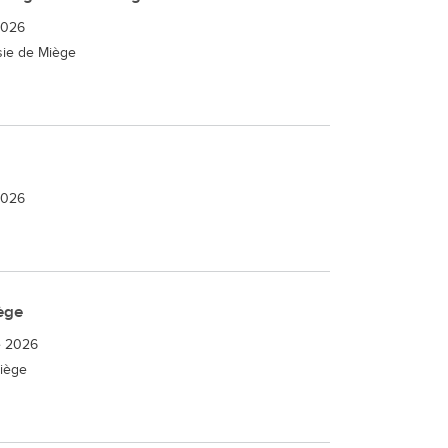
2026
sie de Miège
2026
ège
e 2026
Miège