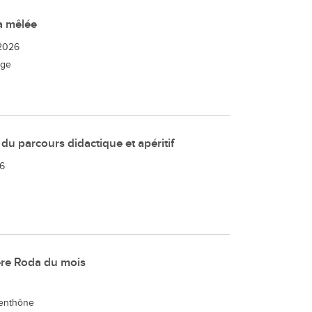
a mêlée
2026
ège
 du parcours didactique et apéritif
26
ère Roda du mois
Venthône