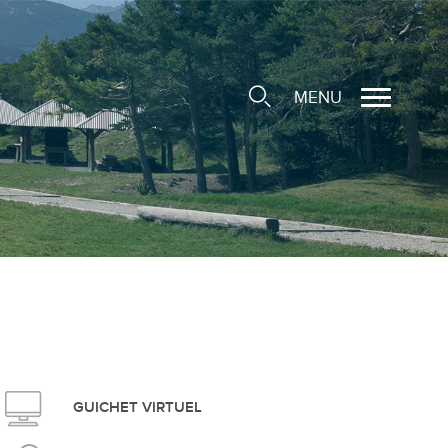
MENU
cale
ions/Sociétés locales
e
 Structure d'Accueil de
e
social
GUICHET VIRTUEL
ieuse