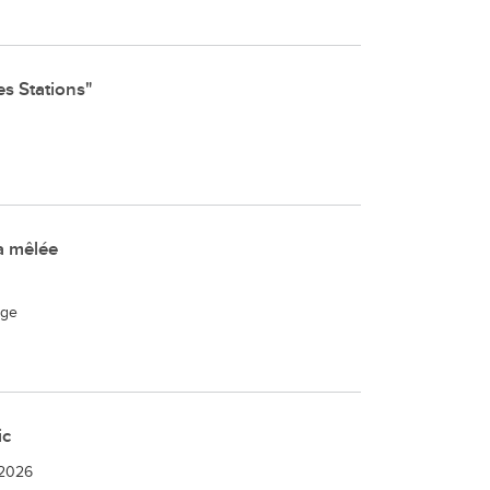
es Stations"
a mêlée
ège
ic
 2026