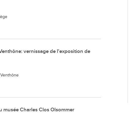
Déchette
Cimetièr
iège
Annuair
Réservat
Emplois
Venthône: vernissage de l'exposition de
 Venthône
 au musée Charles Clos Olsommer