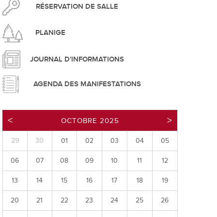
pement durable
RÉSERVATION DE SALLE
PLANIGE
JOURNAL D'INFORMATIONS
AGENDA DES MANIFESTATIONS
que
OCTOBRE 2025
29
30
01
02
03
04
05
irtuel
06
07
08
09
10
11
12
 d'ouverture
phie/SIT
13
14
15
16
17
18
19
blic
20
21
22
23
24
25
26
unicipale et service du feu