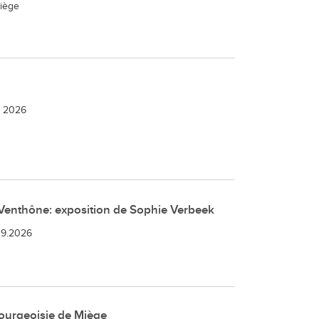
Miège
e 2026
Venthône: exposition de Sophie Verbeek
09.2026
ourgeoisie de Miège