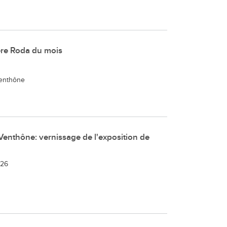
ère Roda du mois
Venthône
Venthône: vernissage de l'exposition de
026