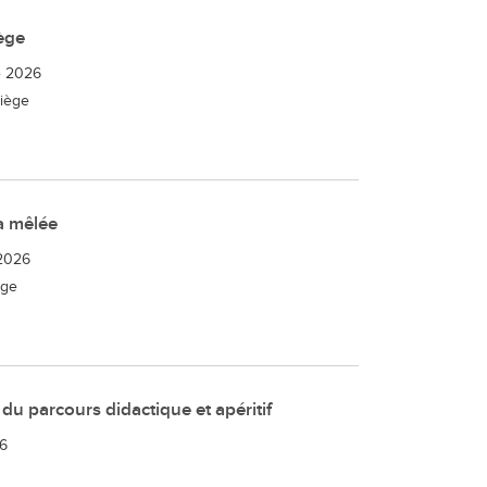
ège
e 2026
Miège
a mêlée
2026
ège
 du parcours didactique et apéritif
26