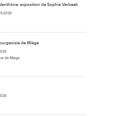
Venthône: exposition de Sophie Verbeek
09.2026
ourgeoisie de Miège
2026
sie de Miège
2026