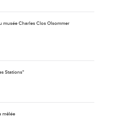
 au musée Charles Clos Olsommer
es Stations"
a mêlée