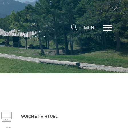
MENU
cale
ions/Sociétés locales
e
 Structure d'Accueil de
e
social
GUICHET VIRTUEL
ieuse