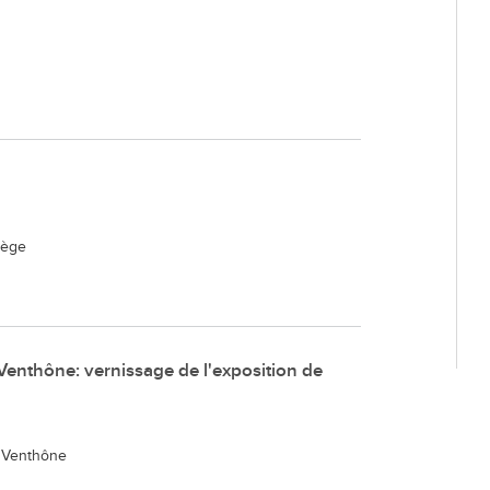
Déchette
Cimetièr
Annuair
Réservat
Emplois
iège
Venthône: vernissage de l'exposition de
 Venthône