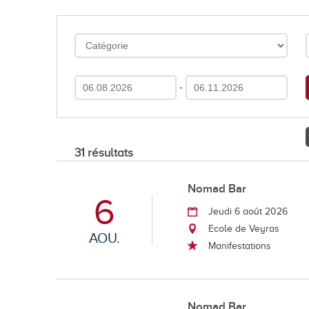
En images
Médias
-
31 résultats
Tourisme et patrimoi
Nomad Bar
6
Tourisme
Jeudi 6 août 2026
Oenotourisme
Ecole de Veyras
AOU.
Manifestations
Patrimoine
Restauration et hébergement
Nomad Bar