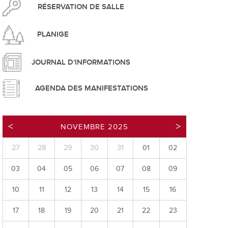
pement durable
RÉSERVATION DE SALLE
PLANIGE
JOURNAL D'INFORMATIONS
AGENDA DES MANIFESTATIONS
que
NOVEMBRE 2025
27
28
29
30
31
01
02
irtuel
03
04
05
06
07
08
09
 d'ouverture
phie/SIT
10
11
12
13
14
15
16
blic
17
18
19
20
21
22
23
unicipale et service du feu