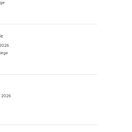
ège
ic
 2026
Miège
e 2026