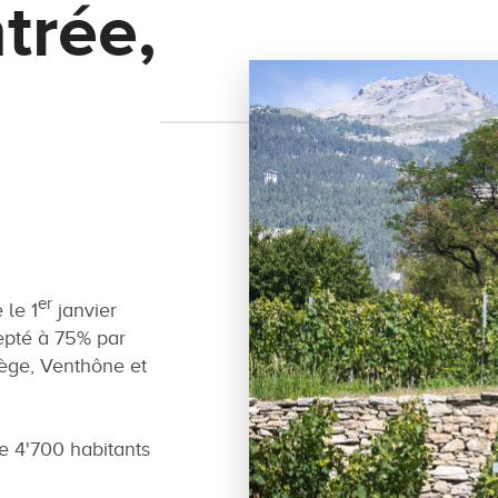
trée,
er
le 1
janvier
epté à 75% par
ège, Venthône et
 4'700 habitants