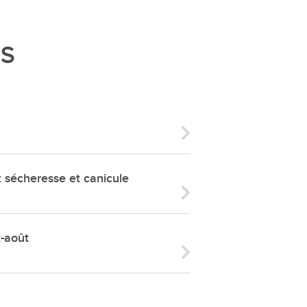
ries
es
ÉS
e communal
ion de salles
écheresse et canicule
t-août