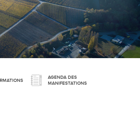
pement durable
que
AGENDA DES
ORMATIONS
MANIFESTATIONS
irtuel
 d'ouverture
phie/SIT
blic
unicipale et service du feu