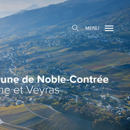
MENU
cale
ions/Sociétés locales
e
 Structure d'Accueil de
e
social
ieuse