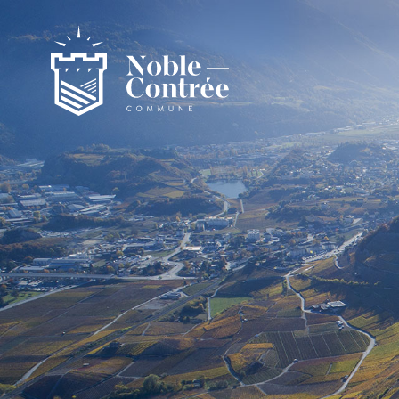
Noble-Contrée
Présentation de la commune
Noble-Contrée en chiffres
Pactes d’amitié
Journal "en commun"
Application mobile
Actualités