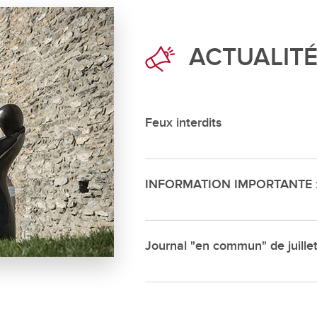
Déchette
Cimetièr
ACTUALIT
Annuair
Réservat
Emplois
Feux interdits
INFORMATION IMPORTANTE : s
Journal "en commun" de juille