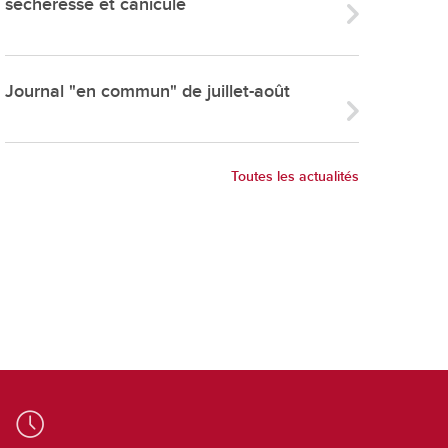
sécheresse et canicule
ries
es
e communal
Journal "en commun" de juillet-août
ion de salles
Toutes les actualités