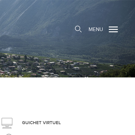
MENU
cale
ions/Sociétés locales
e
 Structure d'Accueil de
e
social
GUICHET VIRTUEL
ieuse