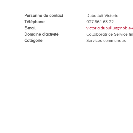
En images
Médias
Personne de contact
Dubulluit Victoria
Téléphone
027 564 63 22
E-mail
victoria.dubulluit@noble-
Domaine d'activité
Collaboratrice Service fi
Catégorie
Services communaux
Tourisme et patrimoi
Tourisme
Oenotourisme
Patrimoine
Restauration et hébergement