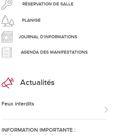
pement durable
RÉSERVATION DE SALLE
PLANIGE
JOURNAL D'INFORMATIONS
AGENDA DES MANIFESTATIONS
que
Actualités
irtuel
 d'ouverture
Feux interdits
phie/SIT
blic
INFORMATION IMPORTANTE :
unicipale et service du feu