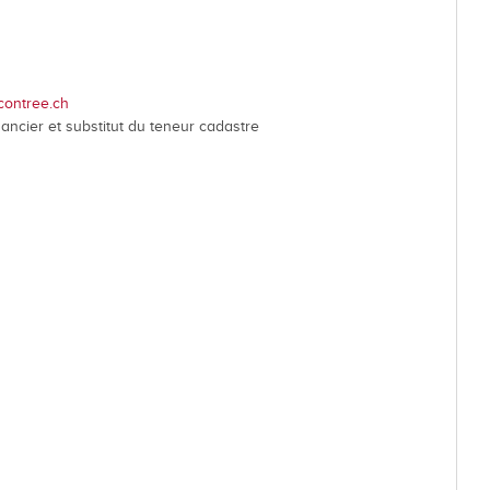
Dévelop
Energie
Votations et élections
Règlements communaux
contree.ch
Formulaires
nancier et substitut du teneur cadastre
Police municipale et service du feu
Etat-Major de conduite
ne
Culture et loisirs
Prati
Art et Culture
Guichet v
Loisirs
Horaires
Top Events
Cartogra
Agenda des manifestations
Pilier pu
Bibliothèque de Venthône
Police m