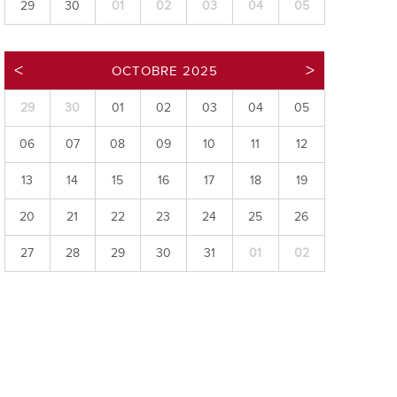
29
30
01
02
03
04
05
ries
es
OCTOBRE 2025
e communal
ion de salles
29
30
01
02
03
04
05
06
07
08
09
10
11
12
13
14
15
16
17
18
19
20
21
22
23
24
25
26
27
28
29
30
31
01
02