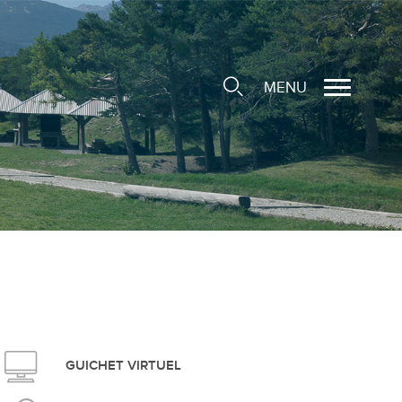
MENU
cale
ions/Sociétés locales
e
 Structure d'Accueil de
e
social
GUICHET VIRTUEL
ieuse