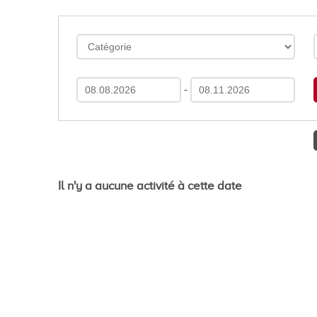
En images
Médias
-
Tourisme et patrimoi
Il n'y a aucune activité à cette date
Tourisme
Oenotourisme
Patrimoine
Restauration et hébergement