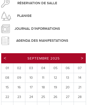
pement durable
RÉSERVATION DE SALLE
PLANIGE
JOURNAL D'INFORMATIONS
AGENDA DES MANIFESTATIONS
que
SEPTEMBRE 2025
01
02
03
04
05
06
07
irtuel
08
09
10
11
12
13
14
 d'ouverture
phie/SIT
15
16
17
18
19
20
21
blic
22
23
24
25
26
27
28
unicipale et service du feu