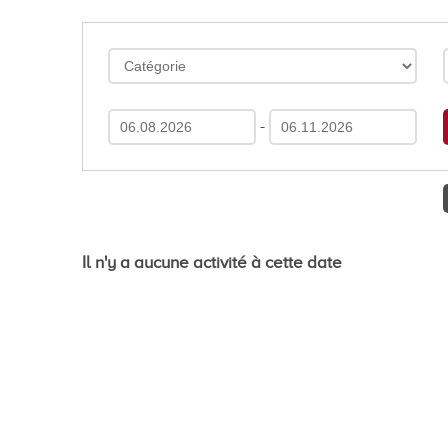
En images
Médias
-
Tourisme et patrimoi
Il n'y a aucune activité à cette date
Tourisme
Oenotourisme
Patrimoine
Restauration et hébergement