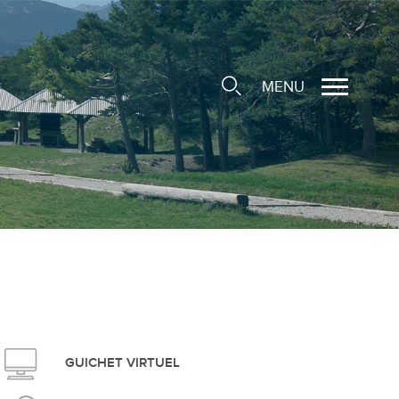
MENU
cale
ions/Sociétés locales
e
 Structure d'Accueil de
e
social
GUICHET VIRTUEL
ieuse