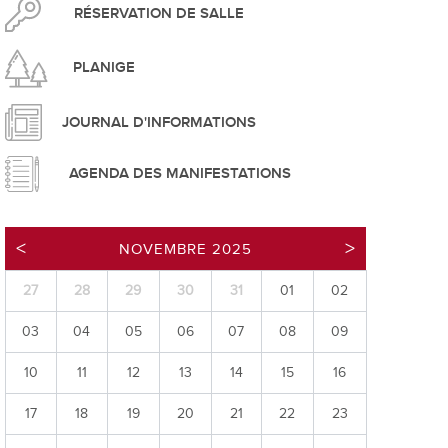
pement durable
RÉSERVATION DE SALLE
PLANIGE
JOURNAL D'INFORMATIONS
AGENDA DES MANIFESTATIONS
que
NOVEMBRE 2025
27
28
29
30
31
01
02
irtuel
03
04
05
06
07
08
09
 d'ouverture
phie/SIT
10
11
12
13
14
15
16
blic
17
18
19
20
21
22
23
unicipale et service du feu