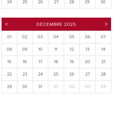
24
25
26
27
28
29
30
ries
es
DÉCEMBRE 2025
e communal
ion de salles
01
02
03
04
05
06
07
08
09
10
11
12
13
14
15
16
17
18
19
20
21
22
23
24
25
26
27
28
29
30
31
01
02
03
04