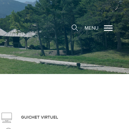
MENU
cale
ions/Sociétés locales
e
 Structure d'Accueil de
e
social
GUICHET VIRTUEL
ieuse