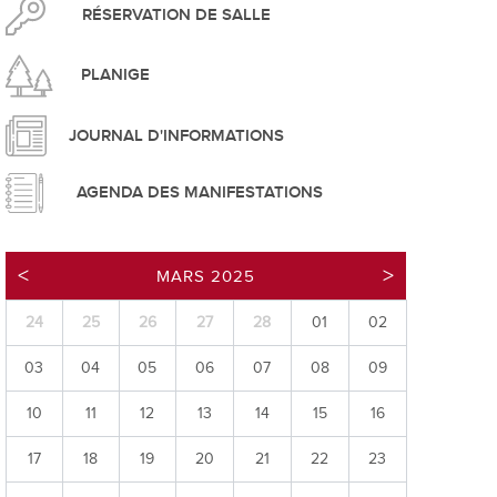
pement durable
RÉSERVATION DE SALLE
PLANIGE
JOURNAL D'INFORMATIONS
AGENDA DES MANIFESTATIONS
que
MARS 2025
24
25
26
27
28
01
02
irtuel
03
04
05
06
07
08
09
 d'ouverture
phie/SIT
10
11
12
13
14
15
16
blic
17
18
19
20
21
22
23
unicipale et service du feu