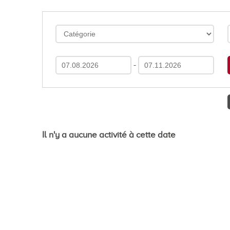
En images
Médias
-
Tourisme et patrimoi
Il n'y a aucune activité à cette date
Tourisme
Oenotourisme
Patrimoine
Restauration et hébergement