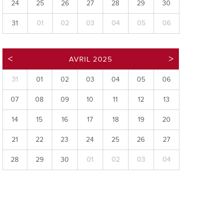
24
25
26
27
28
29
30
ries
31
01
02
03
04
05
06
es
e communal
ion de salles
AVRIL 2025
31
01
02
03
04
05
06
07
08
09
10
11
12
13
14
15
16
17
18
19
20
21
22
23
24
25
26
27
28
29
30
01
02
03
04