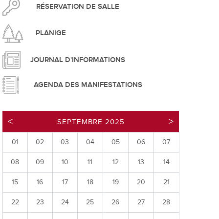
pement durable
RÉSERVATION DE SALLE
PLANIGE
JOURNAL D'INFORMATIONS
AGENDA DES MANIFESTATIONS
que
SEPTEMBRE 2025
01
02
03
04
05
06
07
irtuel
08
09
10
11
12
13
14
 d'ouverture
phie/SIT
15
16
17
18
19
20
21
blic
22
23
24
25
26
27
28
unicipale et service du feu