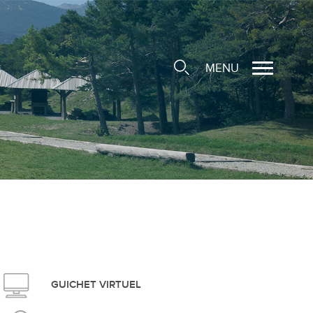
MENU
cale
ions/Sociétés locales
e
 Structure d'Accueil de
e
social
GUICHET VIRTUEL
ieuse