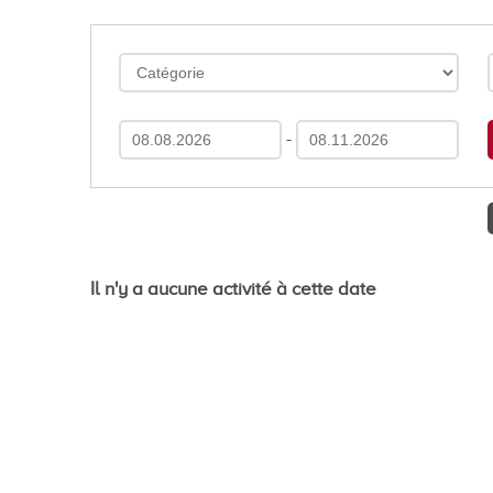
En images
Médias
-
Tourisme et patrimoi
Il n'y a aucune activité à cette date
Tourisme
Oenotourisme
Patrimoine
Restauration et hébergement