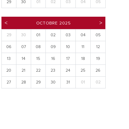
29
30
01
02
03
04
05
ries
es
OCTOBRE 2025
e communal
ion de salles
29
30
01
02
03
04
05
06
07
08
09
10
11
12
13
14
15
16
17
18
19
20
21
22
23
24
25
26
27
28
29
30
31
01
02