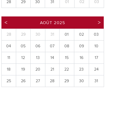
28
29
30
31
01
02
03
ries
es
AOÛT 2025
e communal
ion de salles
28
29
30
31
01
02
03
04
05
06
07
08
09
10
11
12
13
14
15
16
17
18
19
20
21
22
23
24
25
26
27
28
29
30
31