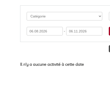
En images
Médias
-
Tourisme et patrimoi
Il n'y a aucune activité à cette date
Tourisme
Oenotourisme
Patrimoine
Restauration et hébergement