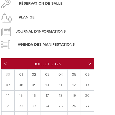
pement durable
RÉSERVATION DE SALLE
PLANIGE
JOURNAL D'INFORMATIONS
AGENDA DES MANIFESTATIONS
que
JUILLET 2025
30
01
02
03
04
05
06
irtuel
07
08
09
10
11
12
13
 d'ouverture
phie/SIT
14
15
16
17
18
19
20
blic
21
22
23
24
25
26
27
unicipale et service du feu