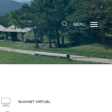
MENU
cale
ions/Sociétés locales
e
 Structure d'Accueil de
e
social
GUICHET VIRTUEL
ieuse