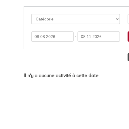
En images
Médias
-
Tourisme et patrimoi
Il n'y a aucune activité à cette date
Tourisme
Oenotourisme
Patrimoine
Restauration et hébergement