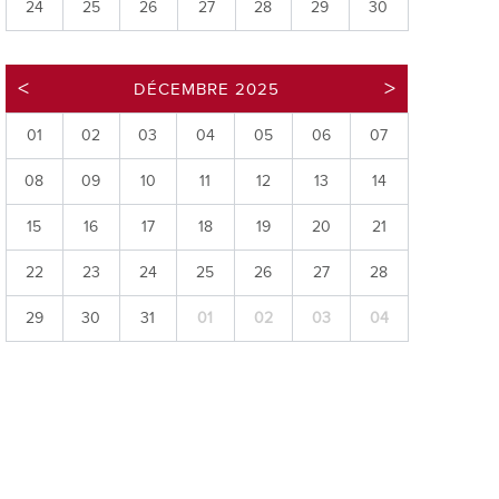
24
25
26
27
28
29
30
ries
es
DÉCEMBRE 2025
e communal
ion de salles
01
02
03
04
05
06
07
08
09
10
11
12
13
14
15
16
17
18
19
20
21
22
23
24
25
26
27
28
29
30
31
01
02
03
04