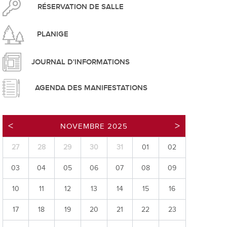
pement durable
RÉSERVATION DE SALLE
PLANIGE
JOURNAL D'INFORMATIONS
AGENDA DES MANIFESTATIONS
que
NOVEMBRE 2025
27
28
29
30
31
01
02
irtuel
03
04
05
06
07
08
09
 d'ouverture
phie/SIT
10
11
12
13
14
15
16
blic
17
18
19
20
21
22
23
unicipale et service du feu