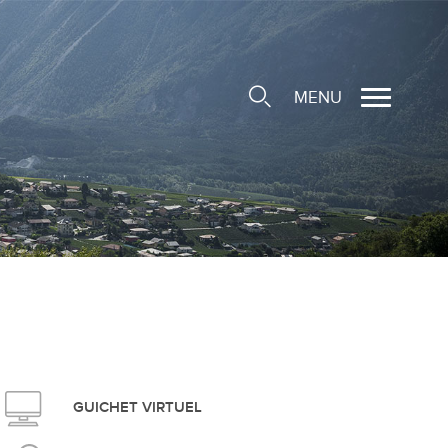
MENU
cale
ions/Sociétés locales
e
 Structure d'Accueil de
e
social
GUICHET VIRTUEL
ieuse