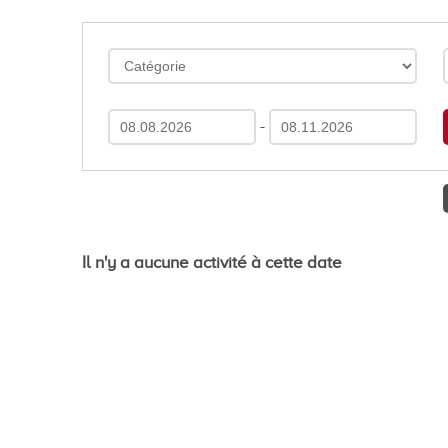
En images
Médias
-
Tourisme et patrimoi
Il n'y a aucune activité à cette date
Tourisme
Oenotourisme
Patrimoine
Restauration et hébergement