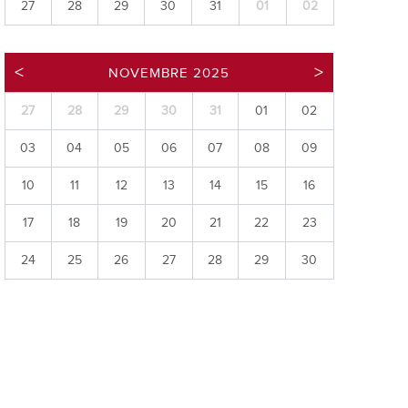
27
28
29
30
31
01
02
ries
es
NOVEMBRE 2025
e communal
ion de salles
27
28
29
30
31
01
02
03
04
05
06
07
08
09
10
11
12
13
14
15
16
17
18
19
20
21
22
23
24
25
26
27
28
29
30