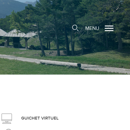
MENU
cale
ions/Sociétés locales
e
 Structure d'Accueil de
e
social
GUICHET VIRTUEL
ieuse