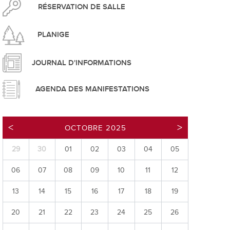
pement durable
RÉSERVATION DE SALLE
PLANIGE
JOURNAL D'INFORMATIONS
AGENDA DES MANIFESTATIONS
que
OCTOBRE 2025
29
30
01
02
03
04
05
irtuel
06
07
08
09
10
11
12
 d'ouverture
phie/SIT
13
14
15
16
17
18
19
blic
20
21
22
23
24
25
26
unicipale et service du feu